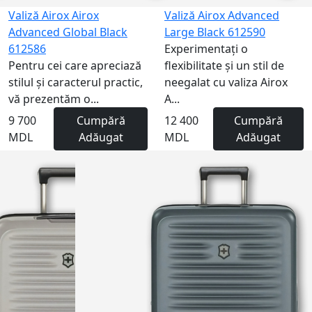
Valiză Airox Airox
Valiză Airox Advanced
Advanced Global Black
Large Black 612590
612586
Experimentați o
Pentru cei care apreciază
flexibilitate și un stil de
stilul și caracterul practic,
neegalat cu valiza Airox
vă prezentăm o...
A...
9 700
Cumpără
12 400
Cumpără
MDL
Adăugat
MDL
Adăugat
NEW