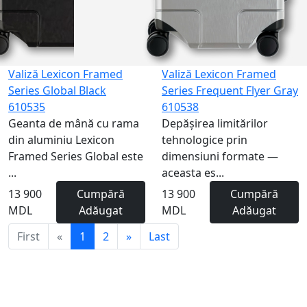
Valiză Lexicon Framed
Valiză Lexicon Framed
Series Global Black
Series Frequent Flyer Gray
610535
610538
Geanta de mână cu rama
Depășirea limitărilor
din aluminiu Lexicon
tehnologice prin
Framed Series Global este
dimensiuni formate —
...
aceasta es...
13 900
Cumpără
13 900
Cumpără
MDL
Adăugat
MDL
Adăugat
First
«
1
2
»
Last