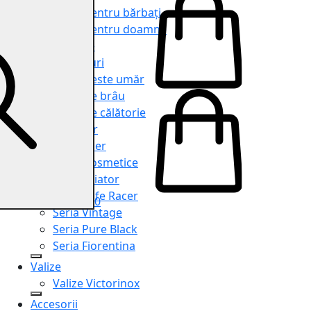
Genți pentru bărbați
Genți pentru doamne
Serviete
Rucsacuri
Genți peste umăr
Genți de brâu
Genți de călătorie
Shopper
Organiser
Truse cosmetice
Seria Aviator
Seria Cafe Racer
0
Seria Vintage
Seria Pure Black
Seria Fiorentina
Valize
Valize Victorinox
Accesorii