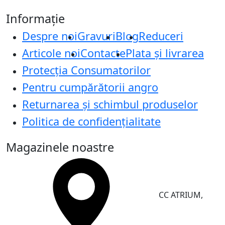
Informație
Despre noi
Gravuri
Blog
Reduceri
Articole noi
Contacte
Plata și livrarea
Protecţia Consumatorilor
Pentru cumpărătorii angro
Returnarea și schimbul produselor
Politica de confidențialitate
Magazinele noastre
CC ATRIUM,