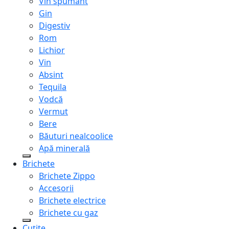
Vin spumant
Gin
Digestiv
Rom
Lichior
Vin
Absint
Tequila
Vodcă
Vermut
Bere
Băuturi nealcoolice
Apă minerală
Brichete
Brichete Zippo
Accesorii
Brichete electrice
Brichete cu gaz
Cuțite