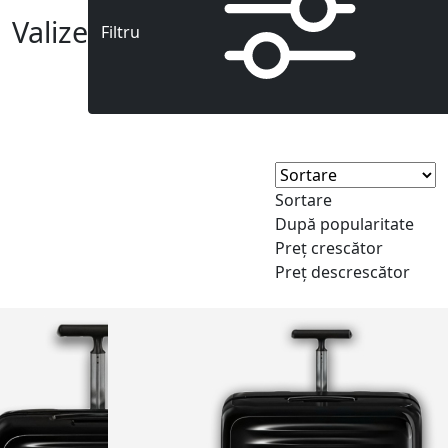
Valize
Filtru
Sortare
După popularitate
Preț crescător
Preț descrescător