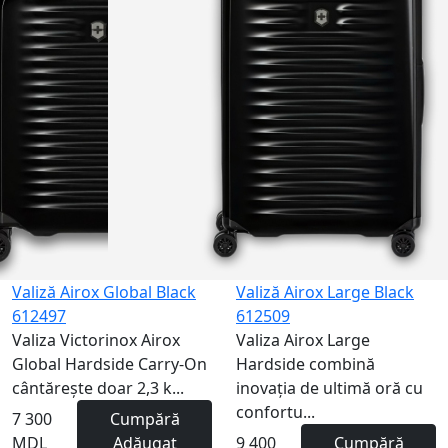
NEW
Valiză Airox Global Black
Valiză Airox Large Black
612497
612509
Valiza Victorinox Airox
Valiza Airox Large
Global Hardside Carry-On
Hardside combină
cântărește doar 2,3 k...
inovația de ultimă oră cu
confortu...
7 300
Cumpără
MDL
Adăugat
9 400
Cumpără