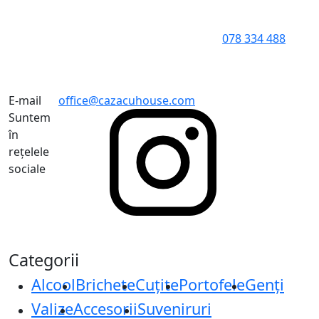
078 334 488
E-mail
office@cazacuhouse.com
Suntem
în
rețelele
sociale
Categorii
Alcool
Brichete
Cuțite
Portofele
Genți
Valize
Accesorii
Suveniruri