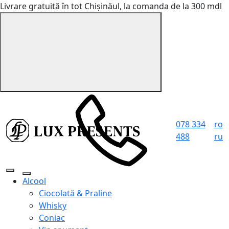
Livrare gratuită în tot Chișinăul, la comanda de la 300 mdl
078 334
ro
488
ru
Alcool
Ciocolată & Praline
Whisky
Coniac