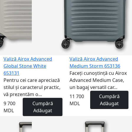
Valiză Airox Advanced
Valiză Airox Advanced
Global Stone White
Medium Storm 653136
653131
Faceți cunoștință cu Airox
Pentru cei care apreciază
Advanced Medium Case,
stilul și caracterul practic,
un bagaj versatil car...
vă prezentăm o...
11 700
Cumpără
9 700
Cumpără
MDL
Adăugat
MDL
Adăugat