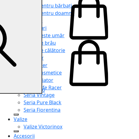
Genți pentru bărbați
Genți pentru doamne
Serviete
Rucsacuri
Genți peste umăr
Genți de brâu
Genți de călătorie
Shopper
Organiser
Truse cosmetice
Seria Aviator
Seria Cafe Racer
0
Seria Vintage
Seria Pure Black
Seria Fiorentina
Valize
Valize Victorinox
Accesorii