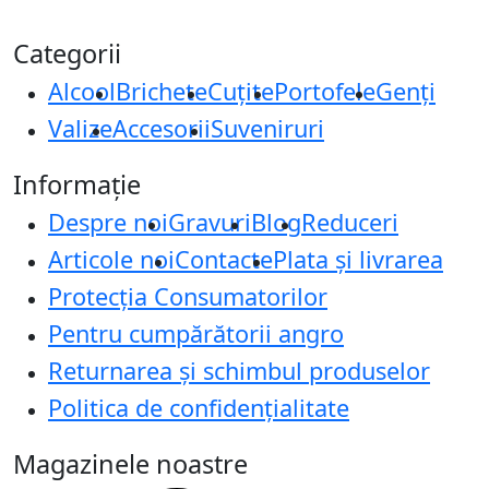
Categorii
Alcool
Brichete
Cuțite
Portofele
Genți
Valize
Accesorii
Suveniruri
Informație
Despre noi
Gravuri
Blog
Reduceri
Articole noi
Contacte
Plata și livrarea
Protecţia Consumatorilor
Pentru cumpărătorii angro
Returnarea și schimbul produselor
Politica de confidențialitate
Magazinele noastre