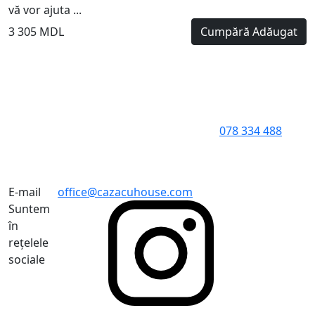
vă vor ajuta ...
3 305 MDL
Cumpără
Adăugat
078 334 488
E-mail
office@cazacuhouse.com
Suntem
în
rețelele
sociale