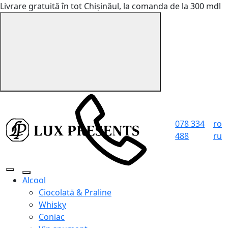
Livrare gratuită în tot Chișinăul, la comanda de la 300 mdl
078 334
ro
488
ru
Alcool
Ciocolată & Praline
Whisky
Coniac