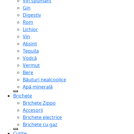
Vin spumant
Gin
Digestiv
Rom
Lichior
Vin
Absint
Tequila
Vodcă
Vermut
Bere
Băuturi nealcoolice
Apă minerală
Brichete
Brichete Zippo
Accesorii
Brichete electrice
Brichete cu gaz
Cuțite