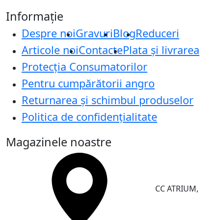
Informație
Despre noi
Gravuri
Blog
Reduceri
Articole noi
Contacte
Plata și livrarea
Protecţia Consumatorilor
Pentru cumpărătorii angro
Returnarea și schimbul produselor
Politica de confidențialitate
Magazinele noastre
CC ATRIUM,