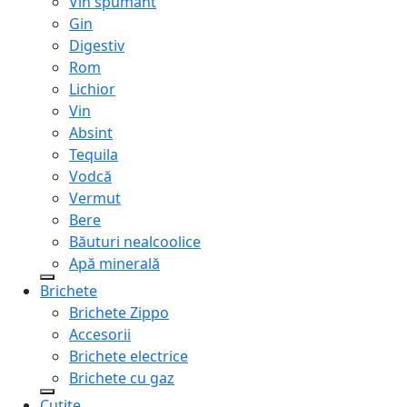
Vin spumant
Gin
Digestiv
Rom
Lichior
Vin
Absint
Tequila
Vodcă
Vermut
Bere
Băuturi nealcoolice
Apă minerală
Brichete
Brichete Zippo
Accesorii
Brichete electrice
Brichete cu gaz
Cuțite