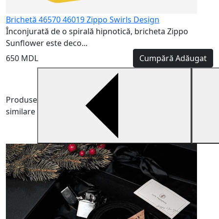
Brichetă 46570 46019 Zippo Swirls Design
Înconjurată de o spirală hipnotică, bricheta Zippo
Sunflower este deco...
650 MDL
Cumpără
Adăugat
Produse
similare
G
S
v
3