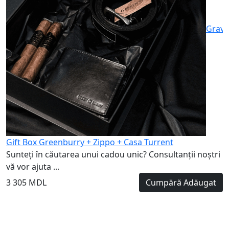
Gravu
Gift Box Greenburry + Zippo + Casa Turrent
Sunteți în căutarea unui cadou unic? Consultanții noștri
vă vor ajuta ...
3 305 MDL
Cumpără
Adăugat