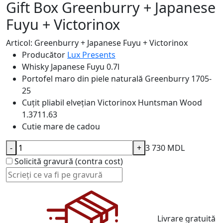
Gift Box Greenburry + Japanese
Fuyu + Victorinox
Articol: Greenburry + Japanese Fuyu + Victorinox
Producător
Lux Presents
Whisky
Japanese Fuyu 0.7l
Portofel maro din piele naturală Greenburry
1705-
25
Cuțit pliabil elvețian Victorinox
Huntsman Wood
1.3711.63
Cutie mare de cadou
-
+
3 730 MDL
Solicită gravură (contra cost)
Livrare gratuită