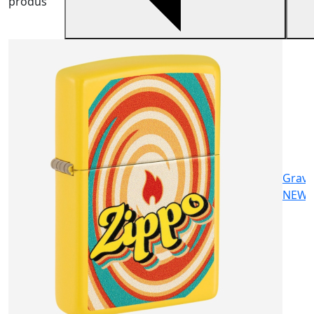
produs
V
V
1
Gravu
NEW