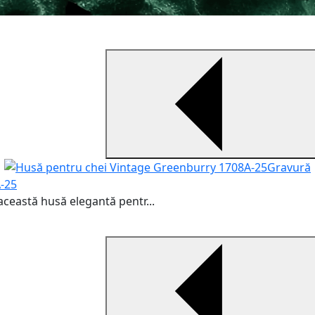
Gravură
-25
ceastă husă elegantă pentr...