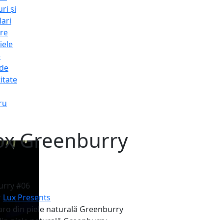
ri și
lari
re
iele
e
 de
itate
ru
Box Greenburry
urry #06
r
Lux Presents
ro din piele naturală
Greenburry