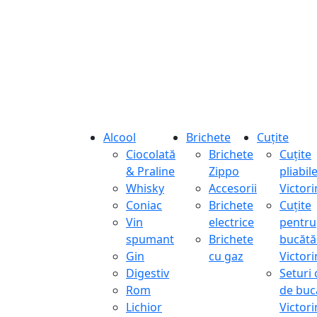
Alcool
Brichete
Cuțite
Ciocolată
Brichete
Cuțite
& Praline
Zippo
pliabil
Whisky
Accesorii
Victor
Coniac
Brichete
Cuțite
Vin
electrice
pentru
spumant
Brichete
bucătă
Gin
cu gaz
Victor
Digestiv
Seturi 
Rom
de buc
Lichior
Victor