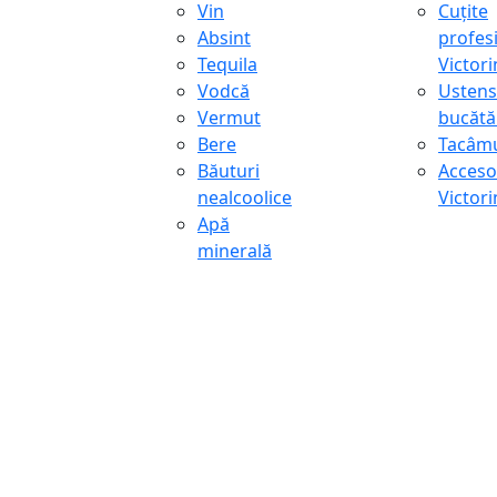
Vin
Cuțite
Absint
profes
Tequila
Victor
Vodcă
Ustens
Vermut
bucătă
Bere
Tacâmu
Băuturi
Accesor
nealcoolice
Victor
Apă
minerală