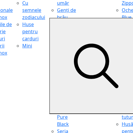
Cu
umăr
Zipp
ionale
semnele
Genți de
Oche
inox
zodiacului
brâu
Blue
ile de
Huse
Genți de
Light
rie
pentru
călătorie
Filter
ri
carduri
Shopper
Zipp
ii
Mini
Organiser
Oche
inox
Truse
de ci
cosmetice
Zipp
Seria
Cure
Aviator
din p
Seria Cafe
Hus
Racer
pent
Seria
chei
Vintage
Pung
Seria
pent
Pure
tutu
Black
Hus
Seria
pent