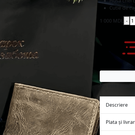
Husă chei d
Cutie de c
1 000 MDL
-
Nu este disponi
Descriere
Plata și livra