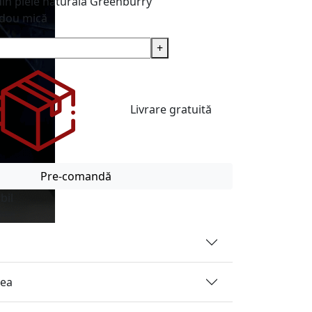
in piele naturală
Greenburry
adou mică
+
Livrare gratuită
Pre-comandă
bil
rea