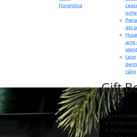
Fiorentina
ceasu
oche
Pena
din p
Hus
acte
ident
Lese
pent
câini
Gift 
#06
Articol: Greenb
Producăto
Portofel ma