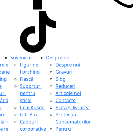
Suveniruri
Despre noi
ele
Figurine
Despre noi
oane
Forchino
Gravuri
ing
Flască
Blog
s
Suporturi
Reduceri
uri
pentru
Articole noi
ână
sticle
Contacte
o
Ceai Kusmi
Plata și livrarea
ri
Gift Box
Protecţia
lari
Cadouri
Consumatorilor
oare
corporative
Pentru