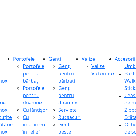
Portofele
Genți
Valize
Accesorii
Portofele
Genți
Valize
Umbr
e
pentru
pentru
Victorinox
Bast
inox
bărbați
bărbați
Walk
Portofele
Genți
Stick
pentru
pentru
Ceas
rie
doamne
doamne
de m
inox
Cu lănțișor
Serviete
Zipp
cuțite
Cu
Rucsacuri
Brăță
ătărie
imprimeuri
Genți
Oche
inox
în relief
peste
de s