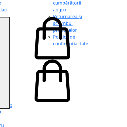
o
cumpărătorii
lari
angro
Returnarea și
schimbul
produselor
o
Politica de
lari
confidențialitate
tit
o
le
iele
e
ru
i
ru
0
n
ă
ru