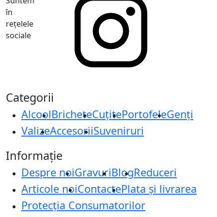
Suntem
în
rețelele
sociale
Categorii
Alcool
Brichete
Cuțite
Portofele
Genți
Valize
Accesorii
Suveniruri
Informație
Despre noi
Gravuri
Blog
Reduceri
Articole noi
Contacte
Plata și livrarea
Protecţia Consumatorilor