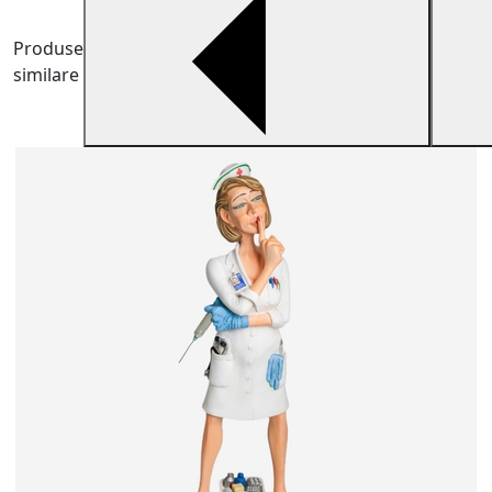
Produse
similare
F
G
a
3