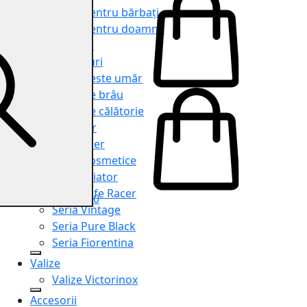
Genți pentru bărbați
Genți pentru doamne
Serviete
Rucsacuri
Genți peste umăr
Genți de brâu
Genți de călătorie
Shopper
Organiser
Truse cosmetice
Seria Aviator
Seria Cafe Racer
0
Seria Vintage
Seria Pure Black
Seria Fiorentina
Valize
Valize Victorinox
Accesorii