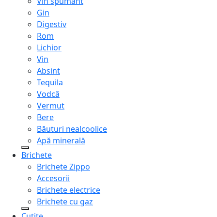
Vin spumant
Gin
Digestiv
Rom
Lichior
Vin
Absint
Tequila
Vodcă
Vermut
Bere
Băuturi nealcoolice
Apă minerală
Brichete
Brichete Zippo
Accesorii
Brichete electrice
Brichete cu gaz
Cuțite