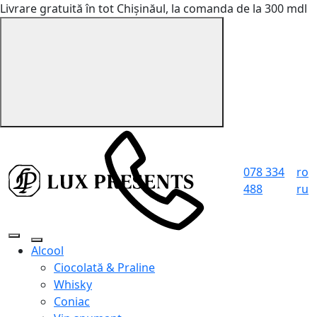
Livrare gratuită în tot Chișinăul, la comanda de la 300 mdl
078 334
ro
488
ru
Alcool
Ciocolată & Praline
Whisky
Coniac