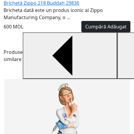
Brichetă Zippo 218 Buddah 29836
Bricheta dată este un produs iconic al Zippo
Manufacturing Company, o ...
600 MDL
Cumpără
Adăugat
Produse
similare
F
G
a
3