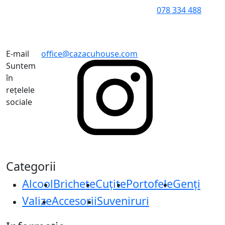
078 334 488
E-mail
office@cazacuhouse.com
Suntem
în
rețelele
sociale
Categorii
Alcool
Brichete
Cuțite
Portofele
Genți
Valize
Accesorii
Suveniruri