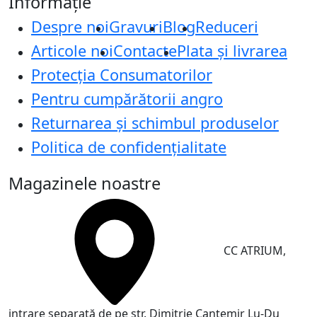
Informație
Despre noi
Gravuri
Blog
Reduceri
Articole noi
Contacte
Plata și livrarea
Protecţia Consumatorilor
Pentru cumpărătorii angro
Returnarea și schimbul produselor
Politica de confidențialitate
Magazinele noastre
CC ATRIUM,
intrare separată de pe str. Dimitrie Cantemir
Lu-Du