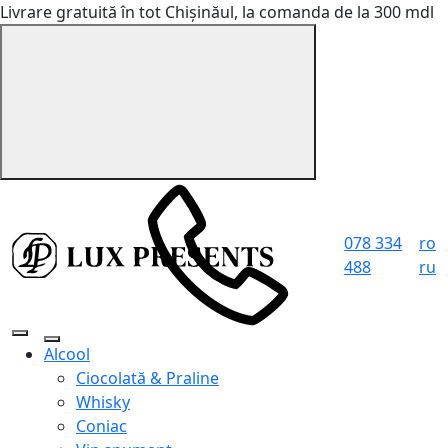
Livrare gratuită în tot Chișinăul, la comanda de la 300 mdl
078 334
ro
488
ru
Alcool
Ciocolată & Praline
Whisky
Coniac