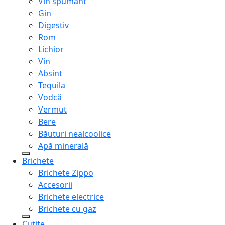
Vin spumant
Gin
Digestiv
Rom
Lichior
Vin
Absint
Tequila
Vodcă
Vermut
Bere
Băuturi nealcoolice
Apă minerală
Brichete
Brichete Zippo
Accesorii
Brichete electrice
Brichete cu gaz
Cuțite