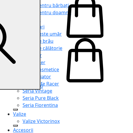
Genți pentru bărbați
Genți pentru doamne
Serviete
Rucsacuri
Genți peste umăr
Genți de brâu
Genți de călătorie
Shopper
Organiser
Truse cosmetice
Seria Aviator
Seria Cafe Racer
0
Seria Vintage
Seria Pure Black
Seria Fiorentina
Valize
Valize Victorinox
Accesorii