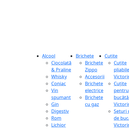
Alcool
Brichete
Cuțite
Ciocolată
Brichete
Cuțite
& Praline
Zippo
pliabil
Whisky
Accesorii
Victor
Coniac
Brichete
Cuțite
Vin
electrice
pentru
spumant
Brichete
bucătă
Gin
cu gaz
Victor
Digestiv
Seturi 
Rom
de buc
Lichior
Victor