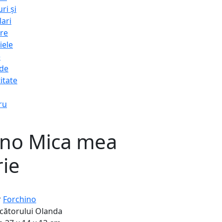
ri și
lari
re
iele
e
 de
itate
ru
ino Mica mea
rie
r
Forchino
cătorului
Olanda