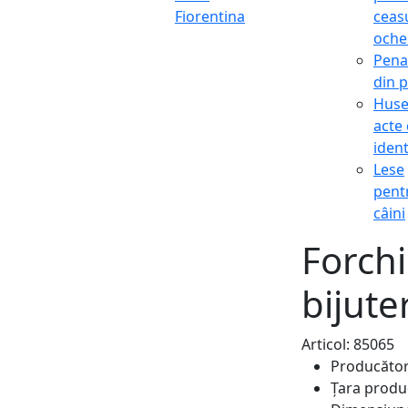
Fiorentina
ceasu
oche
Pena
din p
Hus
acte
ident
Lese
pent
câini
Forch
bijute
Articol: 85065
Producăto
Țara produ