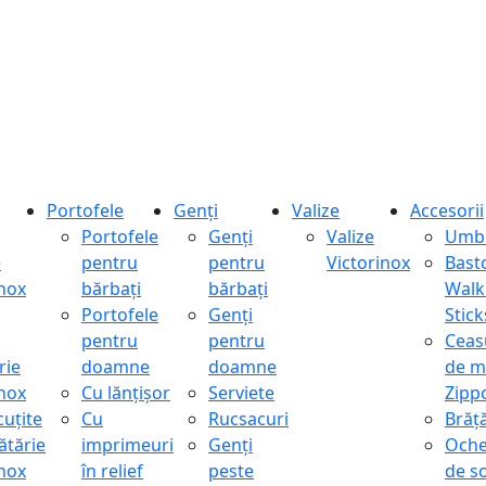
Portofele
Genți
Valize
Accesorii
Portofele
Genți
Valize
Umbr
e
pentru
pentru
Victorinox
Bast
inox
bărbați
bărbați
Walk
Portofele
Genți
Stick
pentru
pentru
Ceas
rie
doamne
doamne
de m
inox
Cu lănțișor
Serviete
Zipp
cuțite
Cu
Rucsacuri
Brăță
ătărie
imprimeuri
Genți
Oche
inox
în relief
peste
de s