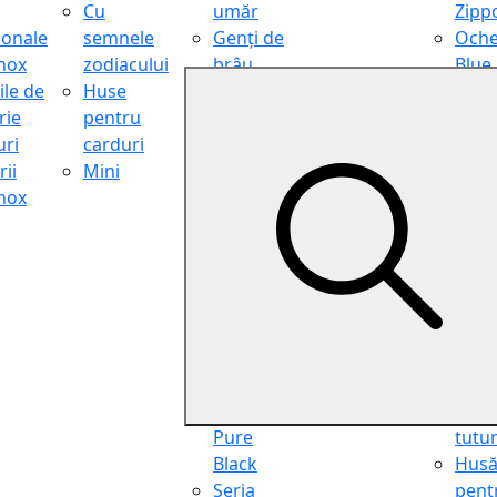
Cu
umăr
Zipp
ionale
semnele
Genți de
Oche
inox
zodiacului
brâu
Blue
ile de
Huse
Genți de
Light
rie
pentru
călătorie
Filter
ri
carduri
Shopper
Zipp
ii
Mini
Organiser
Oche
inox
Truse
de ci
cosmetice
Zipp
Seria
Cure
Aviator
din p
Seria Cafe
Hus
Racer
pent
Seria
chei
Vintage
Pung
Seria
pent
Pure
tutu
Black
Hus
Seria
pent