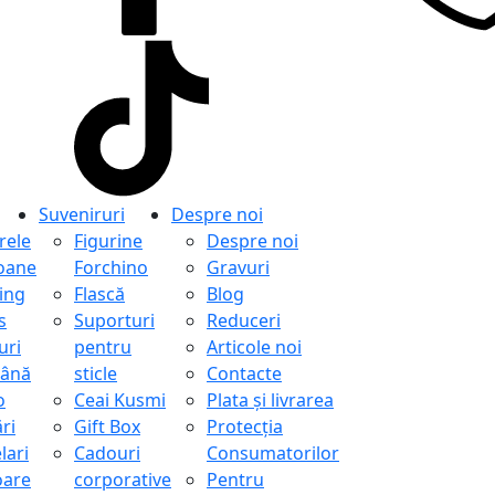
Suveniruri
Despre noi
ele
Figurine
Despre noi
oane
Forchino
Gravuri
ing
Flască
Blog
s
Suporturi
Reduceri
uri
pentru
Articole noi
ână
sticle
Contacte
o
Ceai Kusmi
Plata și livrarea
ri
Gift Box
Protecţia
lari
Cadouri
Consumatorilor
oare
corporative
Pentru