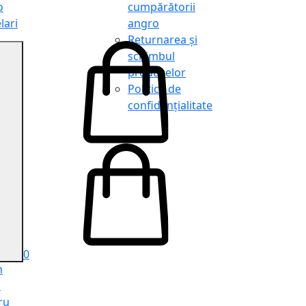
o
cumpărătorii
lari
angro
Returnarea și
schimbul
produselor
o
Politica de
lari
confidențialitate
tit
o
le
iele
e
ru
i
ru
0
n
ă
ru