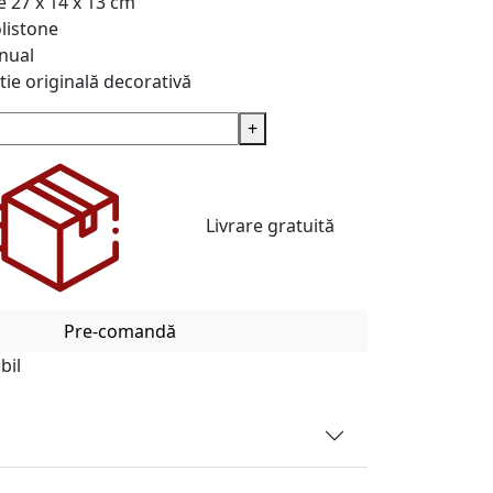
e
27 x 14 x 13 cm
listone
nual
tie originală decorativă
+
Livrare gratuită
Pre-comandă
bil