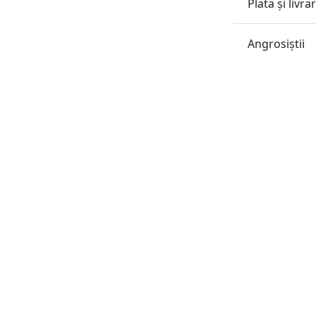
Plata și livra
Angrosiştii