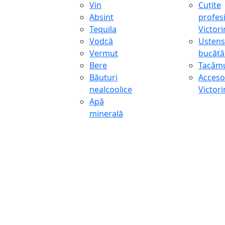
Vin
Cuțite
Absint
profes
Tequila
Victor
Vodcă
Ustens
Vermut
bucătă
Bere
Tacâmu
Băuturi
Accesor
nealcoolice
Victor
Apă
minerală