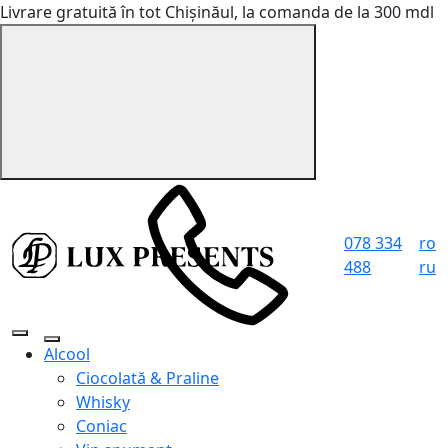
Livrare gratuită în tot Chișinăul, la comanda de la 300 mdl
078 334
ro
488
ru
Alcool
Ciocolată & Praline
Whisky
Coniac