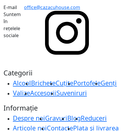
E-mail
office@cazacuhouse.com
Suntem
în
rețelele
sociale
Categorii
Alcool
Brichete
Cuțite
Portofele
Genți
Valize
Accesorii
Suveniruri
Informație
Despre noi
Gravuri
Blog
Reduceri
Articole noi
Contacte
Plata și livrarea