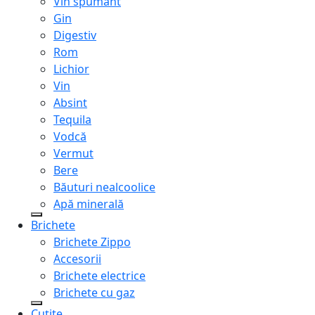
Vin spumant
Gin
Digestiv
Rom
Lichior
Vin
Absint
Tequila
Vodcă
Vermut
Bere
Băuturi nealcoolice
Apă minerală
Brichete
Brichete Zippo
Accesorii
Brichete electrice
Brichete cu gaz
Cuțite