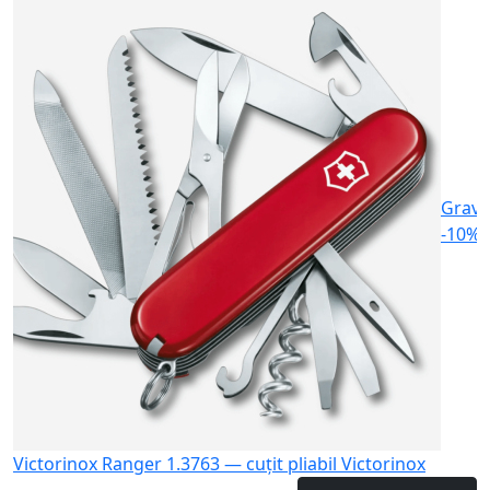
V
1
Gravu
-10%
Victorinox Ranger 1.3763 — cuțit pliabil Victorinox