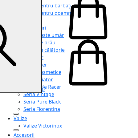
Genți pentru bărbați
Genți pentru doamne
Serviete
Rucsacuri
Genți peste umăr
Genți de brâu
Genți de călătorie
Shopper
Organiser
Truse cosmetice
Seria Aviator
Seria Cafe Racer
0
Seria Vintage
Seria Pure Black
Seria Fiorentina
Valize
Valize Victorinox
Accesorii