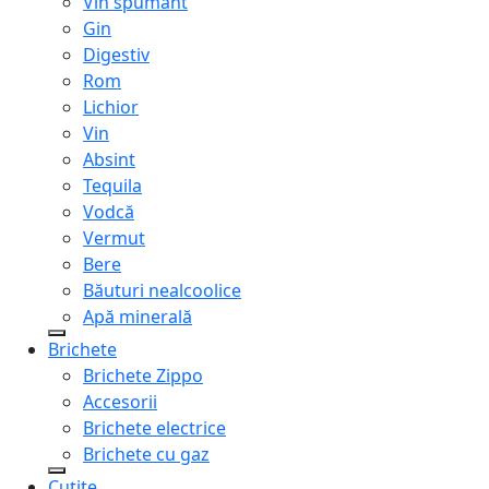
Vin spumant
Gin
Digestiv
Rom
Lichior
Vin
Absint
Tequila
Vodcă
Vermut
Bere
Băuturi nealcoolice
Apă minerală
Brichete
Brichete Zippo
Accesorii
Brichete electrice
Brichete cu gaz
Cuțite