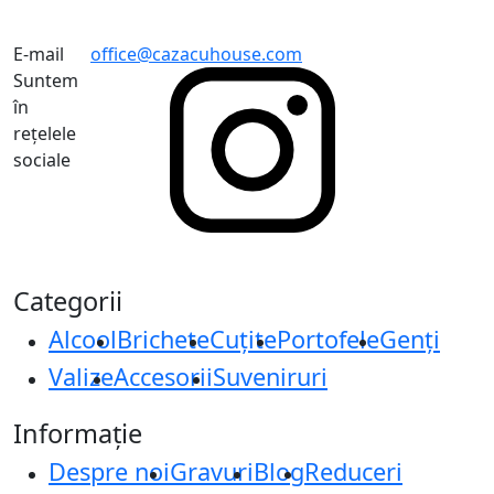
E-mail
office@cazacuhouse.com
Suntem
în
rețelele
sociale
Categorii
Alcool
Brichete
Cuțite
Portofele
Genți
Valize
Accesorii
Suveniruri
Informație
Despre noi
Gravuri
Blog
Reduceri