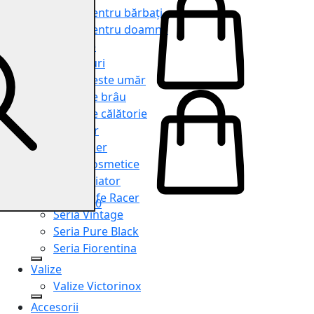
Genți pentru bărbați
Genți pentru doamne
Serviete
Rucsacuri
Genți peste umăr
Genți de brâu
Genți de călătorie
Shopper
Organiser
Truse cosmetice
Seria Aviator
Seria Cafe Racer
0
Seria Vintage
Seria Pure Black
Seria Fiorentina
Valize
Valize Victorinox
Accesorii