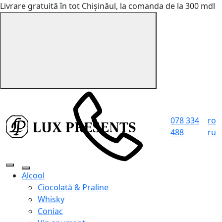
Livrare gratuită în tot Chișinăul, la comanda de la 300 mdl
078 334
ro
488
ru
Alcool
Ciocolată & Praline
Whisky
Coniac