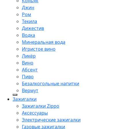
Коньяк
Джин
Ром
Текила
Дижестив
Водка
Минеральная вода
Игристое вино
Ликёр
Вино
Абсент
Пиво
Безалкогольные напитки
Вермут
Зажигалки
Зажигалки Zippo
Аксессуары
Электрические зажигалки
Газовые зажигалки