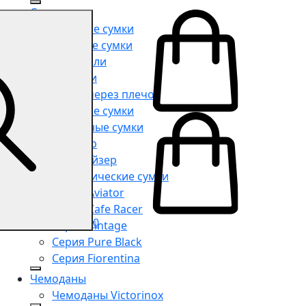
Сумки
Мужские сумки
Женские сумки
Портфели
Рюкзаки
Сумки через плечо
Поясные сумки
Дорожные сумки
Шоппер
Органайзер
Косметические сумки
Серия Aviator
Серия Cafe Racer
0
Серия Vintage
Серия Pure Black
Серия Fiorentina
Чемоданы
Чемоданы Victorinox