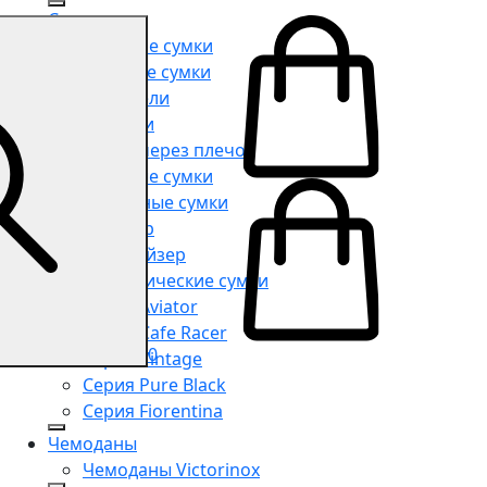
Сумки
Мужские сумки
Женские сумки
Портфели
Рюкзаки
Сумки через плечо
Поясные сумки
Дорожные сумки
Шоппер
Органайзер
Косметические сумки
Серия Aviator
Серия Cafe Racer
0
Серия Vintage
Серия Pure Black
Серия Fiorentina
Чемоданы
Чемоданы Victorinox