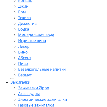
Коньяк
Джин
Ром
Текила
Дижестив
Водка
Минеральная вода
Игристое вино
Ликёр
Вино
Абсент
Пиво
Безалкогольные напитки
Вермут
Зажигалки
Зажигалки Zippo
Аксессуары
Электрические зажигалки
Газовые зажигалки