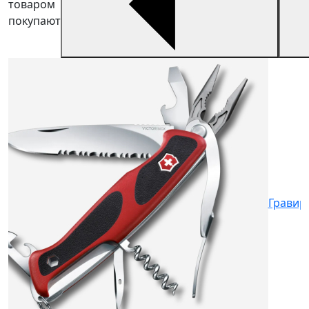
товаром
покупают
V
V
7
Гравир