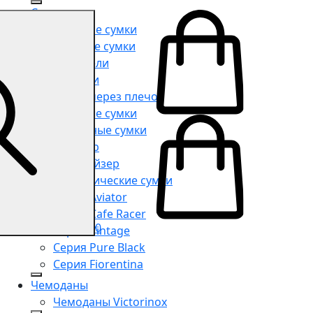
Сумки
Мужские сумки
Женские сумки
Портфели
Рюкзаки
Сумки через плечо
Поясные сумки
Дорожные сумки
Шоппер
Органайзер
Косметические сумки
Серия Aviator
Серия Cafe Racer
0
Серия Vintage
Серия Pure Black
Серия Fiorentina
Чемоданы
Чемоданы Victorinox