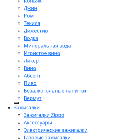
Коньяк
Джин
Ром
Текила
Дижестив
Водка
Минеральная вода
Игристое вино
Ликёр
Вино
Абсент
Пиво
Безалкогольные напитки
Вермут
Зажигалки
Зажигалки Zippo
Аксессуары
Электрические зажигалки
Газовые зажигалки