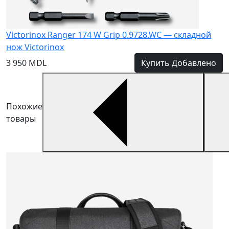
Victorinox Ranger 174 W Grip 0.9728.WC — складной
нож Victorinox
3 950 MDL
Купить
Добавлено
Похожие
товары
С
6
С
п
4