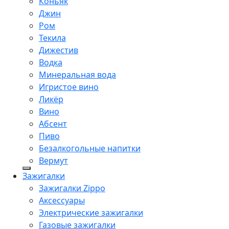
Коньяк
Джин
Ром
Текила
Дижестив
Водка
Минеральная вода
Игристое вино
Ликёр
Вино
Абсент
Пиво
Безалкогольные напитки
Вермут
Зажигалки
Зажигалки Zippo
Аксессуары
Электрические зажигалки
Газовые зажигалки