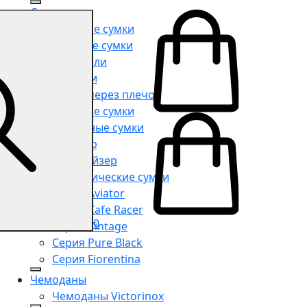
Сумки
Мужские сумки
Женские сумки
Портфели
Рюкзаки
Сумки через плечо
Поясные сумки
Дорожные сумки
Шоппер
Органайзер
Косметические сумки
Серия Aviator
Серия Cafe Racer
0
Серия Vintage
Серия Pure Black
Серия Fiorentina
Чемоданы
Чемоданы Victorinox