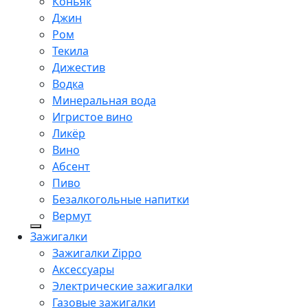
Коньяк
Джин
Ром
Текила
Дижестив
Водка
Минеральная вода
Игристое вино
Ликёр
Вино
Абсент
Пиво
Безалкогольные напитки
Вермут
Зажигалки
Зажигалки Zippo
Аксессуары
Электрические зажигалки
Газовые зажигалки