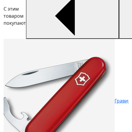
С этим
товаром
покупают
V
V
1
Гравир