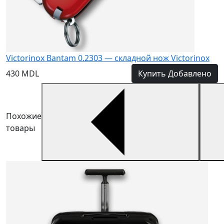
Victorinox Bantam 0.2303 — складной нож Victorinox
430 MDL
Купить
Добавлено
Похожие
товары
Ч
Н
у