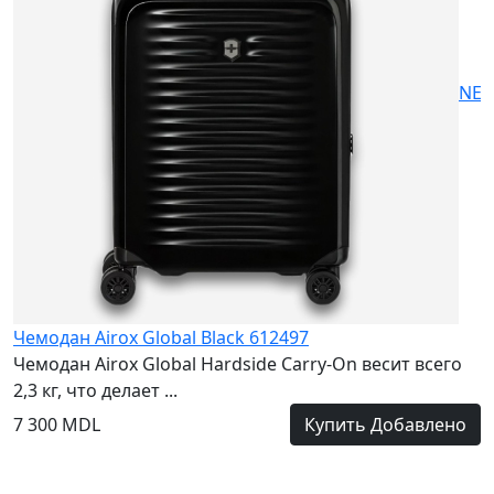
7
NE
Чемодан Airox Global Black 612497
Чемодан Airox Global Hardside Carry-On весит всего
2,3 кг, что делает ...
7 300 MDL
Купить
Добавлено