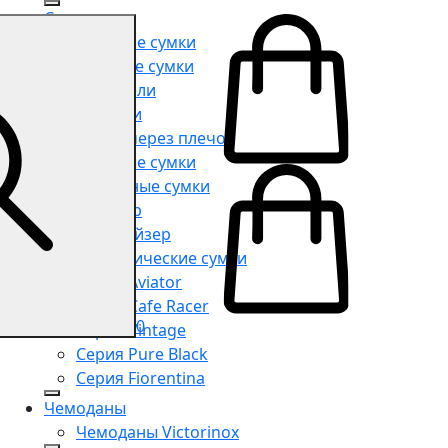
Сумки
Мужские сумки
Женские сумки
Портфели
Рюкзаки
Сумки через плечо
Поясные сумки
Дорожные сумки
Шоппер
Органайзер
Косметические сумки
Серия Aviator
Серия Cafe Racer
0
Серия Vintage
Серия Pure Black
Серия Fiorentina
Чемоданы
Чемоданы Victorinox