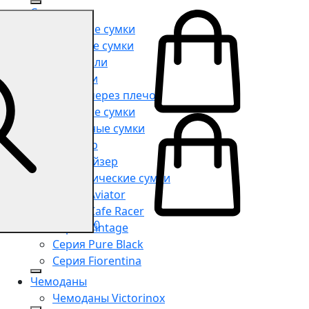
Сумки
Мужские сумки
Женские сумки
Портфели
Рюкзаки
Сумки через плечо
Поясные сумки
Дорожные сумки
Шоппер
Органайзер
Косметические сумки
Серия Aviator
Серия Cafe Racer
0
Серия Vintage
Серия Pure Black
Серия Fiorentina
Чемоданы
Чемоданы Victorinox