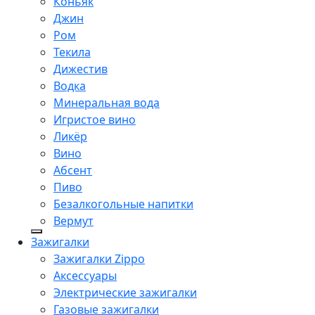
Коньяк
Джин
Ром
Текила
Дижестив
Водка
Минеральная вода
Игристое вино
Ликёр
Вино
Абсент
Пиво
Безалкогольные напитки
Вермут
Зажигалки
Зажигалки Zippo
Аксессуары
Электрические зажигалки
Газовые зажигалки