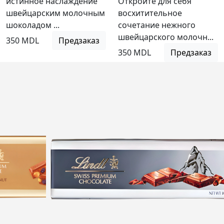
истинное наслаждение
Откройте для себя
швейцарским молочным
восхитительное
шоколадом ...
сочетание нежного
швейцарского молочн...
350 MDL
Предзаказ
350 MDL
Предзаказ
NEW
Нет в
наличии