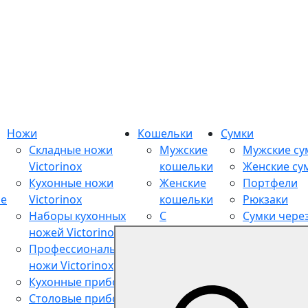
Ножи
Кошельки
Сумки
Складные ножи
Мужские
Мужские су
Victorinox
кошельки
Женские су
Кухонные ножи
Женские
Портфели
ие
Victorinox
кошельки
Рюкзаки
Наборы кухонных
С
Сумки чере
ножей Victorinox
цепочкой
плечо
Профессиональные
С
Поясные су
ножи Victorinox
тиснеными
Дорожные
Кухонные приборы
принтами
сумки
Столовые приборы
Со
Шоппер