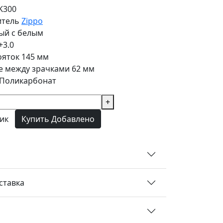
K300
итель
Zippo
ый с белым
+3.0
ояток
145 мм
е между зрачками
62 мм
Поликарбонат
+
лик
Купить
Добавлено
ставка