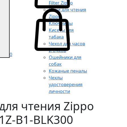
Filter Zippo
кие
Очки для чтения
Zippo
or
Ключницы
Кисеты для
табака
ge
Чехол для часов
и очков
0
Ошейники для
собак
Кожаные пеналы
Чехлы
удостоверения
личности
для чтения Zippo
31Z-B1-BLK300