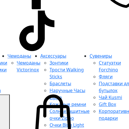
Чемоданы
Аксессуары
Сувениры
мки
Чемоданы
Зонтики
Статуэтки
мки
Victorinox
Трости Walking
Forchino
Sticks
Фляги
Браслеты
Подставки д
з
Наручные Часы
бутылок
Zippo
Чай Kusmi
мки
Кожаные ремни
Gift Box
Солнцезащитные
Корпоратив
очки Zippo
подарки
Очки Blue Light