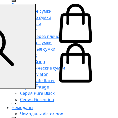
Сумки
Мужские сумки
Женские сумки
Портфели
Рюкзаки
Сумки через плечо
Поясные сумки
Дорожные сумки
Шоппер
Органайзер
Косметические сумки
Серия Aviator
Серия Cafe Racer
0
Серия Vintage
Серия Pure Black
Серия Fiorentina
Чемоданы
Чемоданы Victorinox