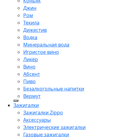
Коньяк
Джин
Ром
Текила
Дижестив
Водка
Минеральная вода
Игристое вино
Ликёр
Вино
Абсент
Пиво
Безалкогольные напитки
Вермут
Зажигалки
Зажигалки Zippo
Аксессуары
Электрические зажигалки
Газовые зажигалки