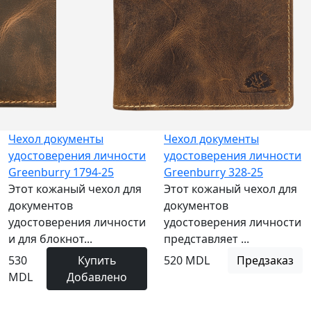
Чехол документы
Чехол документы
удостоверения личности
удостоверения личности
Greenburry 1794-25
Greenburry 328-25
Этот кожаный чехол для
Этот кожаный чехол для
документов
документов
удостоверения личности
удостоверения личности
и для блокнот...
представляет ...
530
Купить
520 MDL
Предзаказ
MDL
Добавлено