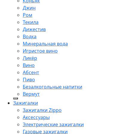
Коньяк
Джин
Ром
Текила
Дижестив
Водка
Минеральная вода
Игристое вино
Ликёр
Вино
Абсент
Пиво
Безалкогольные напитки
Вермут
Зажигалки
Зажигалки Zippo
Аксессуары
Электрические зажигалки
Газовые зажигалки