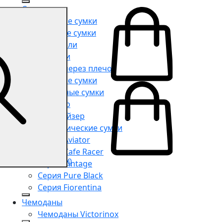
Сумки
Мужские сумки
Женские сумки
Портфели
Рюкзаки
Сумки через плечо
Поясные сумки
Дорожные сумки
Шоппер
Органайзер
Косметические сумки
Серия Aviator
Серия Cafe Racer
0
Серия Vintage
Серия Pure Black
Серия Fiorentina
Чемоданы
Чемоданы Victorinox