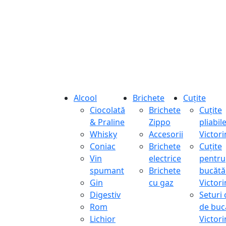
Alcool
Brichete
Cuțite
Ciocolată
Brichete
Cuțite
& Praline
Zippo
pliabil
Whisky
Accesorii
Victor
Coniac
Brichete
Cuțite
Vin
electrice
pentru
spumant
Brichete
bucătă
Gin
cu gaz
Victor
Digestiv
Seturi 
Rom
de buc
Lichior
Victor