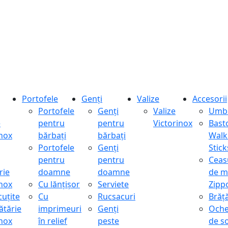
Portofele
Genți
Valize
Accesorii
Portofele
Genți
Valize
Umbr
e
pentru
pentru
Victorinox
Bast
inox
bărbați
bărbați
Walk
Portofele
Genți
Stick
pentru
pentru
Ceas
rie
doamne
doamne
de m
inox
Cu lănțișor
Serviete
Zipp
cuțite
Cu
Rucsacuri
Brăță
ătărie
imprimeuri
Genți
Oche
inox
în relief
peste
de s