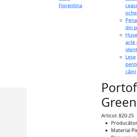
Fiorentina
ceasu
oche
Pena
din p
Hus
acte
ident
Lese
pent
câini
Portof
Green
Articol: 820-25
Producăto
Material
Pi