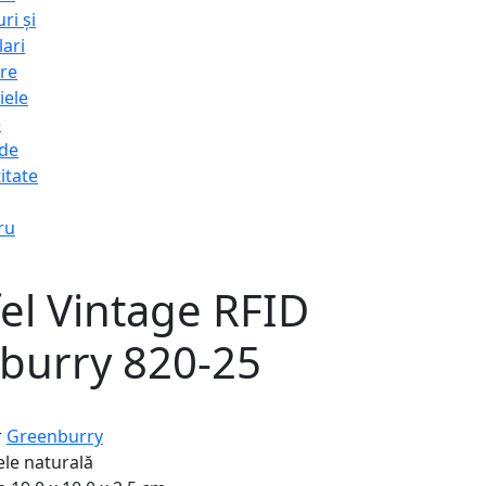
ri și
lari
re
iele
e
 de
itate
ru
el Vintage RFID
burry 820-25
r
Greenburry
ele naturală