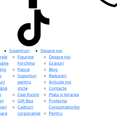
Suveniruri
Despre noi
ele
Figurine
Despre noi
oane
Forchino
Gravuri
ing
Flască
Blog
s
Suporturi
Reduceri
uri
pentru
Articole noi
ână
sticle
Contacte
o
Ceai Kusmi
Plata și livrarea
ri
Gift Box
Protecţia
lari
Cadouri
Consumatorilor
oare
corporative
Pentru