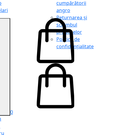
o
cumpărătorii
lari
angro
Returnarea și
schimbul
produselor
o
Politica de
lari
confidențialitate
tit
o
le
iele
e
ru
i
ru
0
n
ă
ru