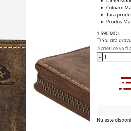
Dimensiun
Culoare
Ma
Țara produ
Produs
Ma
1 590 MDL
Solicită grav
-
Nu este disponi