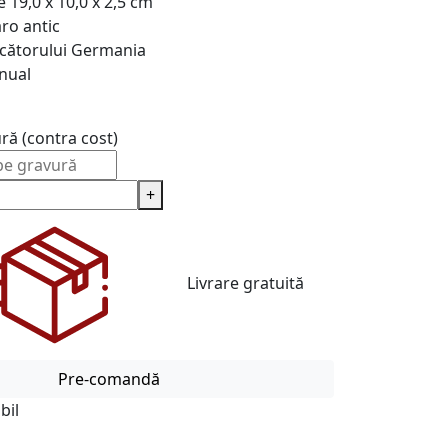
e
19,0 х 10,0 х 2,5 cm
ro antic
cătorului
Germania
nual
ură (contra cost)
+
Livrare gratuită
Pre-comandă
bil