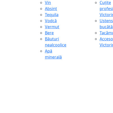
Vin
Cuțite
Absint
profes
Tequila
Victor
Vodcă
Ustens
Vermut
bucătă
Bere
Tacâmu
Băuturi
Accesor
nealcoolice
Victor
Apă
minerală