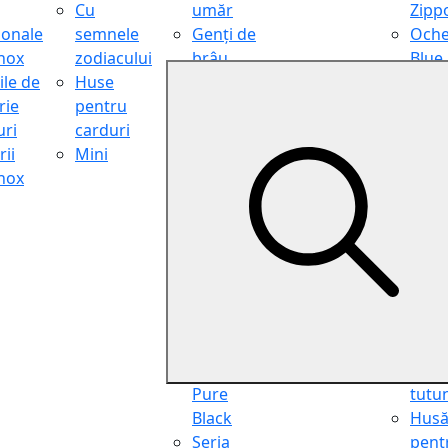
Cu
umăr
Zipp
ionale
semnele
Genți de
Oche
inox
zodiacului
brâu
Blue
ile de
Huse
Genți de
Light
rie
pentru
călătorie
Filter
ri
carduri
Shopper
Zipp
ii
Mini
Organiser
Oche
inox
Truse
de ci
cosmetice
Zipp
Seria
Cure
Aviator
din p
Seria Cafe
Hus
Racer
pent
Seria
chei
Vintage
Pung
Seria
pent
Pure
tutu
Black
Hus
Seria
pent