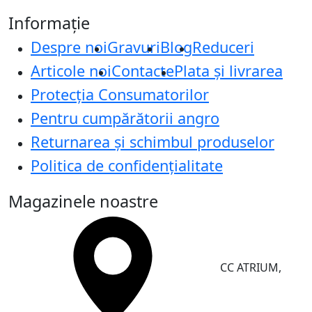
Informație
Despre noi
Gravuri
Blog
Reduceri
Articole noi
Contacte
Plata și livrarea
Protecţia Consumatorilor
Pentru cumpărătorii angro
Returnarea și schimbul produselor
Politica de confidențialitate
Magazinele noastre
CC ATRIUM,