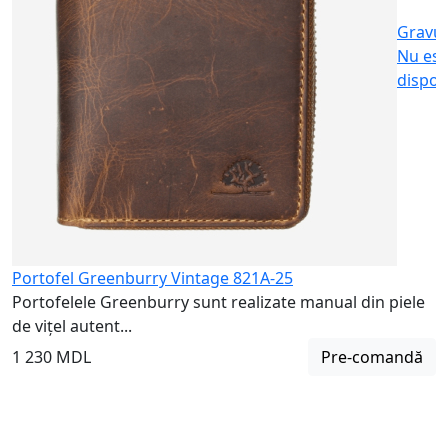
Gravu
Nu est
dispon
Portofel Greenburry Vintage 821A-25
Portofelele Greenburry sunt realizate manual din piele
de vițel autent...
1 230 MDL
Pre-comandă