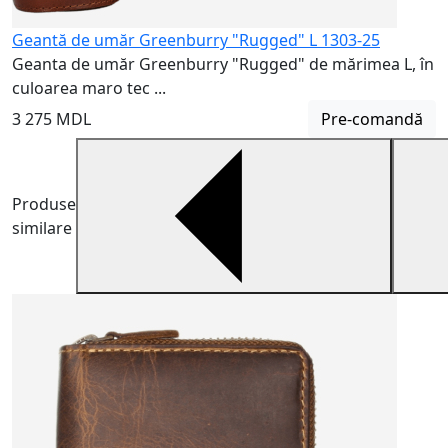
Geantă de umăr Greenburry "Rugged" L 1303-25
Geanta de umăr Greenburry "Rugged" de mărimea L, în
culoarea maro tec ...
3 275 MDL
Pre-comandă
Produse
similare
P
P
f
1