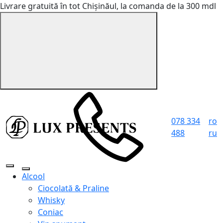
Livrare gratuită în tot Chișinăul, la comanda de la 300 mdl
078 334
ro
488
ru
Alcool
Ciocolată & Praline
Whisky
Coniac