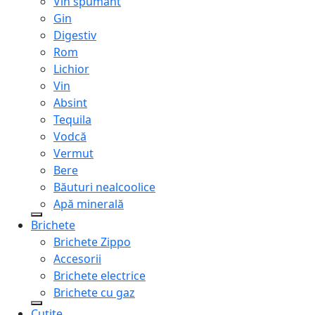
Vin spumant
Gin
Digestiv
Rom
Lichior
Vin
Absint
Tequila
Vodcă
Vermut
Bere
Băuturi nealcoolice
Apă minerală
Brichete
Brichete Zippo
Accesorii
Brichete electrice
Brichete cu gaz
Cuțite