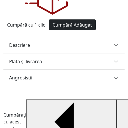
Cumpără cu 1 clic
Cumpără
Adăugat
Descriere
Plata și livrarea
Angrosiştii
Cumpărați
cu acest