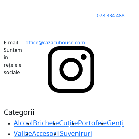
078 334 488
E-mail
office@cazacuhouse.com
Suntem
în
rețelele
sociale
Categorii
Alcool
Brichete
Cuțite
Portofele
Genți
Valize
Accesorii
Suveniruri