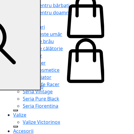
Genți pentru bărbați
Genți pentru doamne
Serviete
Rucsacuri
Genți peste umăr
Genți de brâu
Genți de călătorie
Shopper
Organiser
Truse cosmetice
Seria Aviator
Seria Cafe Racer
0
Seria Vintage
Seria Pure Black
Seria Fiorentina
Valize
Valize Victorinox
Accesorii