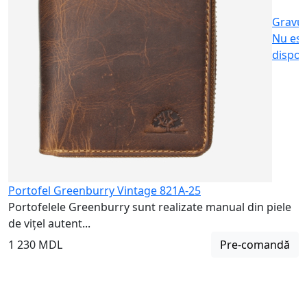
Gravu
Nu est
dispon
Portofel Greenburry Vintage 821A-25
Portofelele Greenburry sunt realizate manual din piele
de vițel autent...
1 230 MDL
Pre-comandă