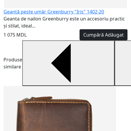
Geantă peste umăr Greenburry "Iris" 1402-20
Geanta de nailon Greenburry este un accesoriu practic
și stilat, ideal...
1 075 MDL
Cumpără
Adăugat
Produse
similare
P
P
f
1