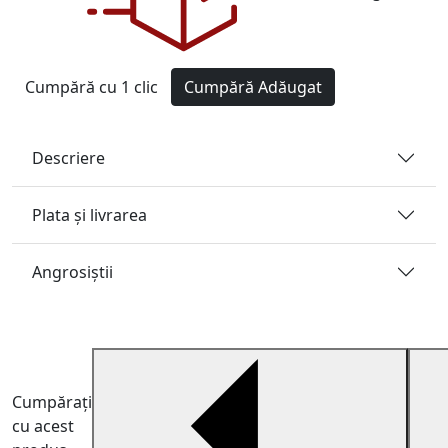
Cumpără cu 1 clic
Cumpără
Adăugat
Descriere
Plata și livrarea
Angrosiştii
Cumpărați
cu acest