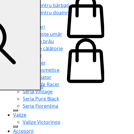
Genți pentru bărbați
Genți pentru doamne
Serviete
Rucsacuri
Genți peste umăr
Genți de brâu
Genți de călătorie
Shopper
Organiser
Truse cosmetice
Seria Aviator
Seria Cafe Racer
0
Seria Vintage
Seria Pure Black
Seria Fiorentina
Valize
Valize Victorinox
Accesorii