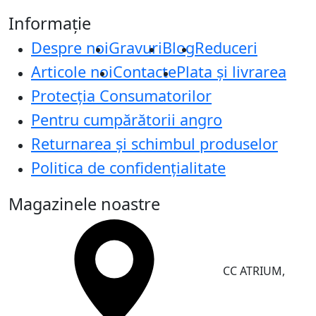
Informație
Despre noi
Gravuri
Blog
Reduceri
Articole noi
Contacte
Plata și livrarea
Protecţia Consumatorilor
Pentru cumpărătorii angro
Returnarea și schimbul produselor
Politica de confidențialitate
Magazinele noastre
CC ATRIUM,