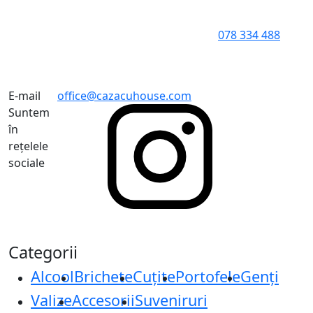
078 334 488
E-mail
office@cazacuhouse.com
Suntem
în
rețelele
sociale
Categorii
Alcool
Brichete
Cuțite
Portofele
Genți
Valize
Accesorii
Suveniruri