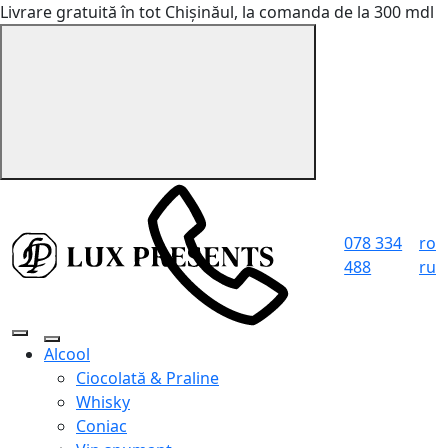
Livrare gratuită în tot Chișinăul, la comanda de la 300 mdl
078 334
ro
488
ru
Alcool
Ciocolată & Praline
Whisky
Coniac