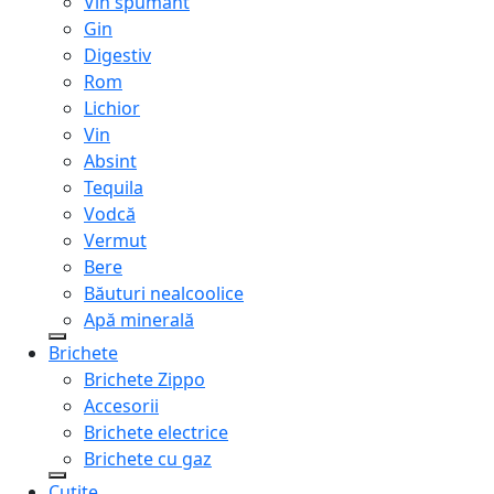
Vin spumant
Gin
Digestiv
Rom
Lichior
Vin
Absint
Tequila
Vodcă
Vermut
Bere
Băuturi nealcoolice
Apă minerală
Brichete
Brichete Zippo
Accesorii
Brichete electrice
Brichete cu gaz
Cuțite