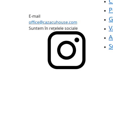
C
P
E-mail
G
office@cazacuhouse.com
V
Suntem în rețelele sociale
A
S