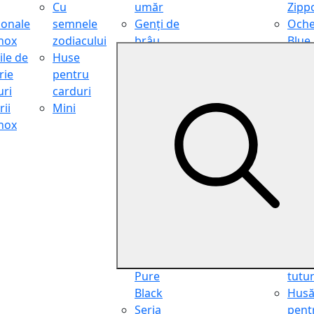
Cu
umăr
Zipp
ionale
semnele
Genți de
Oche
inox
zodiacului
brâu
Blue
ile de
Huse
Genți de
Light
rie
pentru
călătorie
Filter
ri
carduri
Shopper
Zipp
ii
Mini
Organiser
Oche
inox
Truse
de ci
cosmetice
Zipp
Seria
Cure
Aviator
din p
Seria Cafe
Hus
Racer
pent
Seria
chei
Vintage
Pung
Seria
pent
Pure
tutu
Black
Hus
Seria
pent