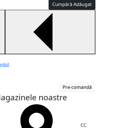
Cumpără
Adăugat
nibil
Brichetă 49831
Bricheta cu fai
Pre-comandă
600 MDL
agazinele noastre
CC