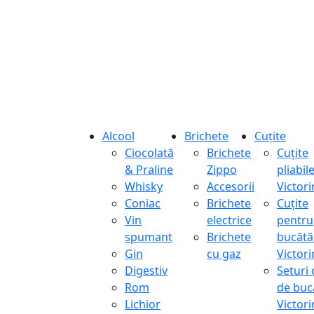
Alcool
Brichete
Cuțite
Ciocolată
Brichete
Cuțite
& Praline
Zippo
pliabil
Whisky
Accesorii
Victor
Coniac
Brichete
Cuțite
Vin
electrice
pentru
spumant
Brichete
bucătă
Gin
cu gaz
Victor
Digestiv
Seturi 
Rom
de buc
Lichior
Victor