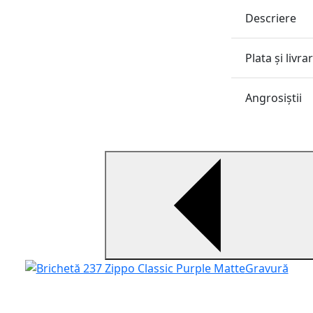
Descriere
Plata și livra
Angrosiştii
Gravură