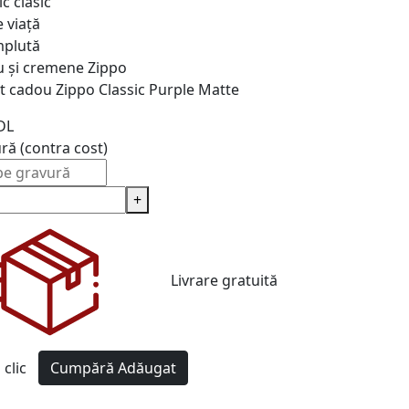
c clasic
 viață
plută
u și cremene
Zippo
t cadou Zippo Classic Purple Matte
DL
ură (contra cost)
+
Livrare gratuită
clic
Cumpără
Adăugat