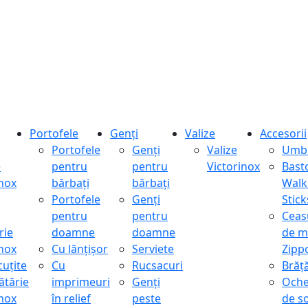
Portofele
Genți
Valize
Accesorii
Portofele
Genți
Valize
Umbr
e
pentru
pentru
Victorinox
Bast
inox
bărbați
bărbați
Walk
Portofele
Genți
Stick
pentru
pentru
Ceas
rie
doamne
doamne
de m
inox
Cu lănțișor
Serviete
Zipp
cuțite
Cu
Rucsacuri
Brăță
ătărie
imprimeuri
Genți
Oche
inox
în relief
peste
de s