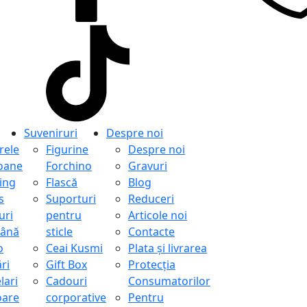
Suveniruri
Despre noi
ele
Figurine
Despre noi
oane
Forchino
Gravuri
ing
Flască
Blog
s
Suporturi
Reduceri
uri
pentru
Articole noi
ână
sticle
Contacte
o
Ceai Kusmi
Plata și livrarea
ri
Gift Box
Protecţia
lari
Cadouri
Consumatorilor
oare
corporative
Pentru