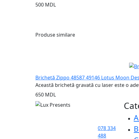
500 MDL
Produse similare
Brichetă Zippo 48587 49146 Lotus Moon De
Această brichetă gravată cu laser este o adev
650 MDL
Cat
A
B
078 334
488