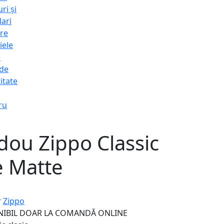
ri și
lari
re
iele
e
 de
itate
ru
dou Zippo Classic
e Matte
r
Zippo
NIBIL DOAR LA COMANDĂ ONLINE