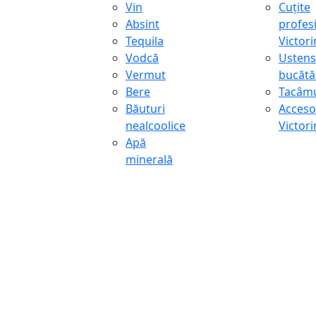
Vin
Cuțite
Absint
profes
Tequila
Victor
Vodcă
Ustens
Vermut
bucătă
Bere
Tacâmu
Băuturi
Accesor
nealcoolice
Victor
Apă
minerală