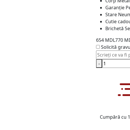
Corp
Metali
Garanție
Pe
Stare
Neum
Cutie cado
Brichetă
Se
654 MDL
770 M
Solicită grav
-
Cumpără cu 1 