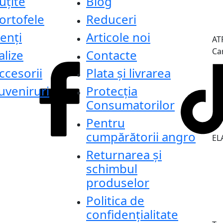
uțite
Blog
ortofele
Reduceri
enți
Articole noi
AT
Ca
alize
Contacte
ccesorii
Plata și livrarea
uveniruri
Protecţia
Consumatorilor
Pentru
cumpărătorii angro
ELA
Returnarea și
schimbul
produselor
Politica de
confidențialitate