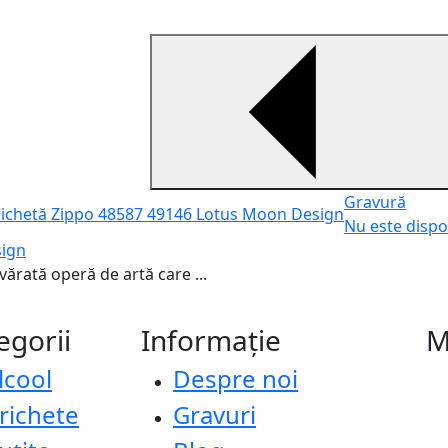
Gravură
Nu este dispo
sign
ărată operă de artă care ...
egorii
Informație
M
lcool
Despre noi
richete
Gravuri