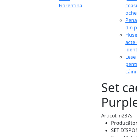
Fiorentina
ceasu
oche
Pena
din p
Hus
acte
ident
Lese
pent
câini
Set ca
Purpl
Articol: n237s
Producăto
SET DISPO