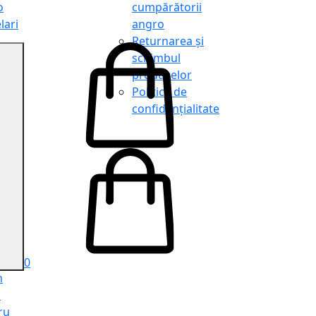
o
cumpărătorii
lari
angro
Returnarea și
schimbul
produselor
o
Politica de
lari
confidențialitate
tit
o
le
iele
e
ru
i
ru
0
n
ă
ru