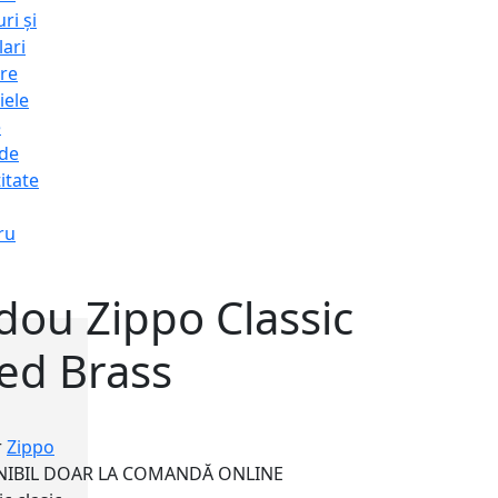
ri și
lari
re
iele
e
 de
itate
ru
dou Zippo Classic
ed Brass
r
Zippo
NIBIL DOAR LA COMANDĂ ONLINE