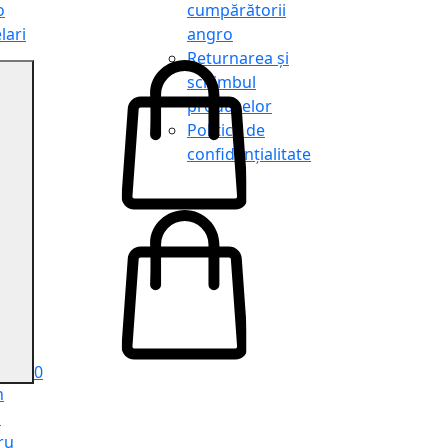
o
cumpărătorii
lari
angro
Returnarea și
schimbul
produselor
o
Politica de
lari
confidențialitate
tit
o
le
iele
e
ru
i
ru
0
n
ă
ru