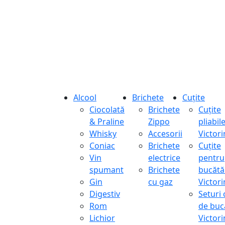
Alcool
Brichete
Cuțite
Ciocolată
Brichete
Cuțite
& Praline
Zippo
pliabil
Whisky
Accesorii
Victor
Coniac
Brichete
Cuțite
Vin
electrice
pentru
spumant
Brichete
bucătă
Gin
cu gaz
Victor
Digestiv
Seturi 
Rom
de buc
Lichior
Victor