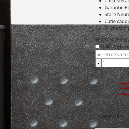
Corp
Metali
Garanție
Pe
Stare
Neum
Cutie cado
Brichetă
Zi
650 MDL
770 M
Solicită grav
-
Cumpără cu 1 