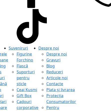
Suveniruri
Despre noi
ele
Figurine
Despre noi
oane
Forchino
Gravuri
ing
Flască
Blog
s
Suporturi
Reduceri
uri
pentru
Articole noi
ână
sticle
Contacte
o
Ceai Kusmi
Plata și livrarea
ri
Gift Box
Protecţia
lari
Cadouri
Consumatorilor
oare
corporative
Pentru