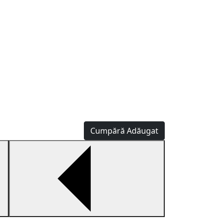
Cumpără
Adăugat