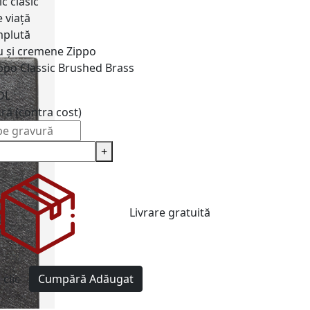
c clasic
 viață
plută
u și cremene
Zippo
ppo Classic Brushed Brass
DL
ură (contra cost)
+
Livrare gratuită
clic
Cumpără
Adăugat