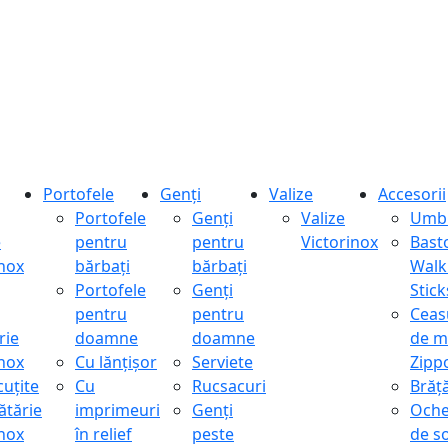
Portofele
Genți
Valize
Accesorii
Portofele
Genți
Valize
Umbr
e
pentru
pentru
Victorinox
Bast
inox
bărbați
bărbați
Walk
Portofele
Genți
Stick
pentru
pentru
Ceas
rie
doamne
doamne
de m
inox
Cu lănțișor
Serviete
Zipp
cuțite
Cu
Rucsacuri
Brăță
ătărie
imprimeuri
Genți
Oche
inox
în relief
peste
de s