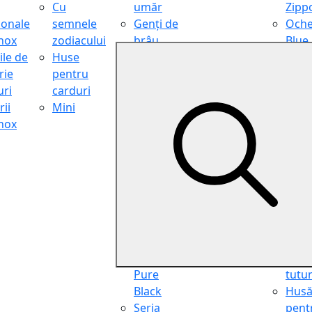
Cu
umăr
Zipp
ionale
semnele
Genți de
Oche
inox
zodiacului
brâu
Blue
ile de
Huse
Genți de
Light
rie
pentru
călătorie
Filter
ri
carduri
Shopper
Zipp
ii
Mini
Organiser
Oche
inox
Truse
de ci
cosmetice
Zipp
Seria
Cure
Aviator
din p
Seria Cafe
Hus
Racer
pent
Seria
chei
Vintage
Pung
Seria
pent
Pure
tutu
Black
Hus
Seria
pent