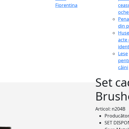
Fiorentina
ceasu
oche
Pena
din p
Hus
acte
ident
Lese
pent
câini
Set ca
Brush
Articol: n204B
Producăto
SET DISPO