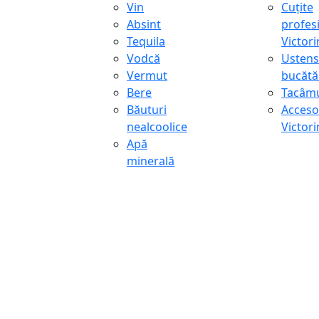
Vin
Cuțite
Absint
profes
Tequila
Victor
Vodcă
Ustens
Vermut
bucătă
Bere
Tacâmu
Băuturi
Accesor
nealcoolice
Victor
Apă
minerală