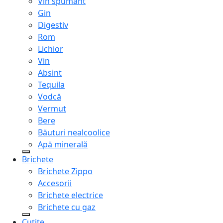
Vin spumant
Gin
Digestiv
Rom
Lichior
Vin
Absint
Tequila
Vodcă
Vermut
Bere
Băuturi nealcoolice
Apă minerală
Brichete
Brichete Zippo
Accesorii
Brichete electrice
Brichete cu gaz
Cuțite