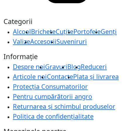
Categorii
Alcool
Brichete
Cuțite
Portofele
Genți
Valize
Accesorii
Suveniruri
Informație
Despre noi
Gravuri
Blog
Reduceri
Articole noi
Contacte
Plata și livrarea
Protecţia Consumatorilor
Pentru cumpărătorii angro
Returnarea și schimbul produselor
Politica de confidențialitate