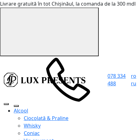
Livrare gratuită în tot Chișinăul, la comanda de la 300 mdl
078 334
ro
488
ru
Alcool
Ciocolată & Praline
Whisky
Coniac