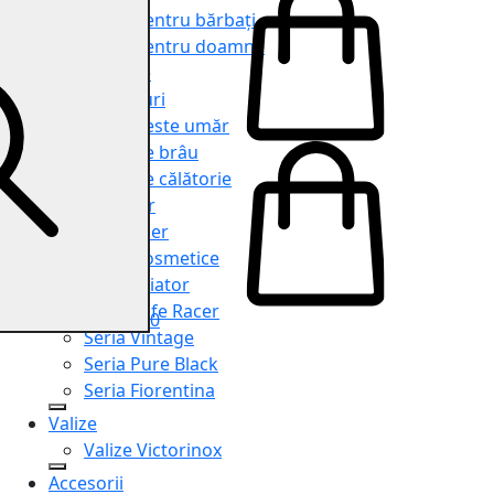
Genți pentru bărbați
Genți pentru doamne
Serviete
Rucsacuri
Genți peste umăr
Genți de brâu
Genți de călătorie
Shopper
Organiser
Truse cosmetice
Seria Aviator
Seria Cafe Racer
0
Seria Vintage
Seria Pure Black
Seria Fiorentina
Valize
Valize Victorinox
Accesorii