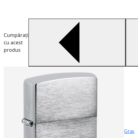
Cumpărați
cu acest
produs
C
S
c
2
Gravu