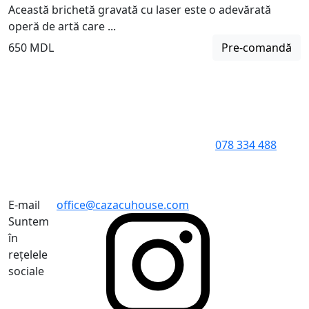
Această brichetă gravată cu laser este o adevărată
operă de artă care ...
650 MDL
Pre-comandă
078 334 488
E-mail
office@cazacuhouse.com
Suntem
în
rețelele
sociale