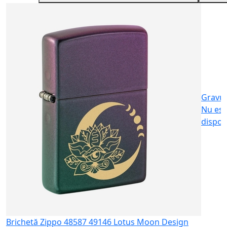
B
B
m
6
Gravu
Nu est
dispon
Brichetă Zippo 48587 49146 Lotus Moon Design