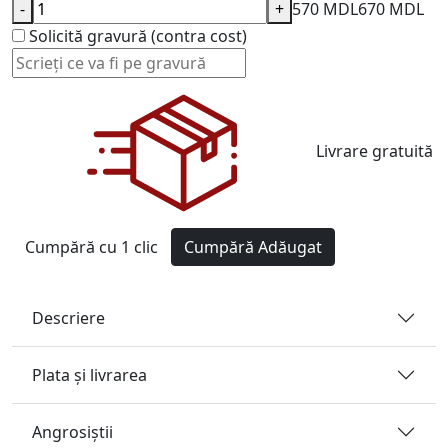
-
+
570 MDL
670 MDL
Solicită gravură (contra cost)
Livrare gratuită
Cumpără cu 1 clic
Cumpără
Adăugat
Descriere
Plata și livrarea
Angrosiştii