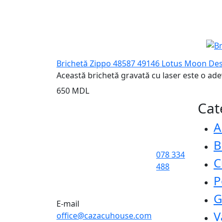
Brichetă Zippo 48587 49146 Lotus Moon De
Această brichetă gravată cu laser este o adev
650 MDL
Cat
A
B
078 334
C
488
P
G
E-mail
V
office@cazacuhouse.com