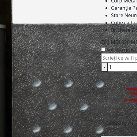
Corp
Metali
Garanție
Pe
Stare
Neum
Cutie cado
Brichete
Zi
782 MDL
920 M
Solicită grav
-
Cumpără cu 1 