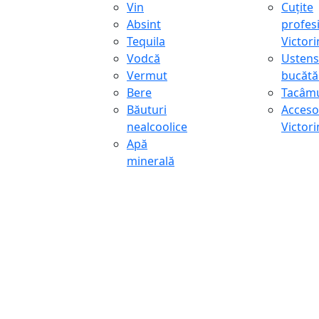
Vin
Cuțite
Absint
profes
Tequila
Victor
Vodcă
Ustens
Vermut
bucătă
Bere
Tacâmu
Băuturi
Accesor
nealcoolice
Victor
Apă
minerală