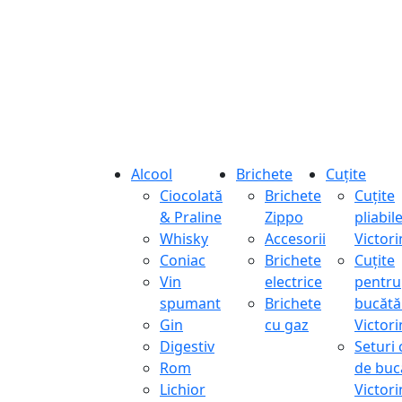
Alcool
Brichete
Cuțite
Ciocolată
Brichete
Cuțite
& Praline
Zippo
pliabil
Whisky
Accesorii
Victor
Coniac
Brichete
Cuțite
Vin
electrice
pentru
spumant
Brichete
bucătă
Gin
cu gaz
Victor
Digestiv
Seturi 
Rom
de buc
Lichior
Victor