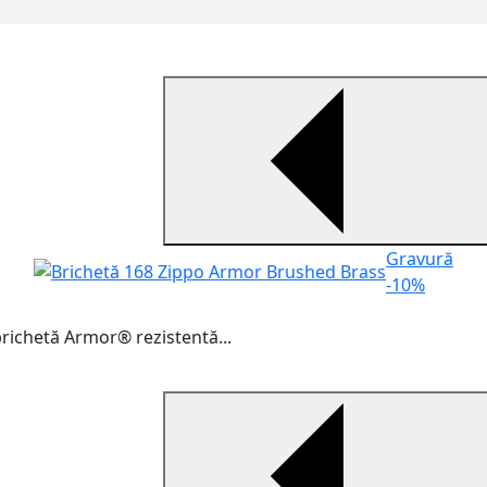
Gravură
-10%
brichetă Armor® rezistentă...