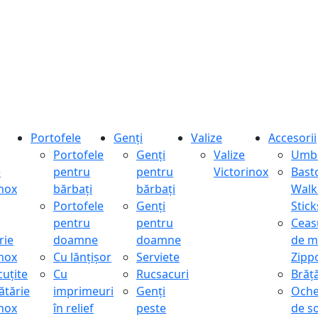
Portofele
Genți
Valize
Accesorii
Portofele
Genți
Valize
Umbr
e
pentru
pentru
Victorinox
Bast
inox
bărbați
bărbați
Walk
Portofele
Genți
Stick
pentru
pentru
Ceas
rie
doamne
doamne
de m
inox
Cu lănțișor
Serviete
Zipp
cuțite
Cu
Rucsacuri
Brăță
ătărie
imprimeuri
Genți
Oche
inox
în relief
peste
de s