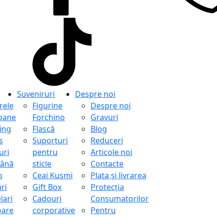
Suveniruri
Despre noi
ele
Figurine
Despre noi
oane
Forchino
Gravuri
ing
Flască
Blog
s
Suporturi
Reduceri
uri
pentru
Articole noi
ână
sticle
Contacte
o
Ceai Kusmi
Plata și livrarea
ri
Gift Box
Protecţia
lari
Cadouri
Consumatorilor
oare
corporative
Pentru