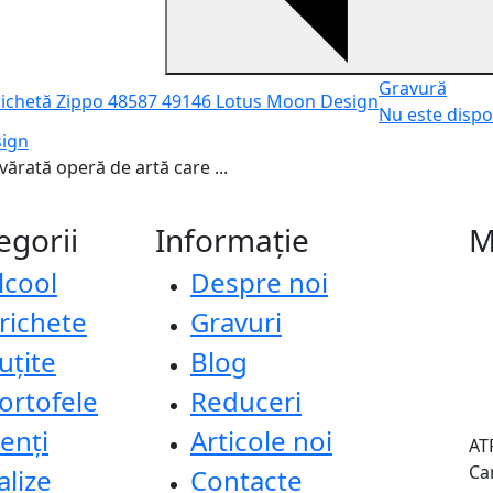
Gravură
Nu este dispo
sign
ărată operă de artă care ...
egorii
Informație
M
lcool
Despre noi
richete
Gravuri
uțite
Blog
ortofele
Reduceri
enți
Articole noi
AT
Ca
alize
Contacte