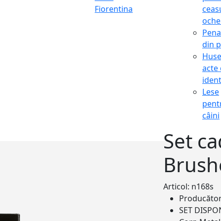
Fiorentina
ceasu
oche
Pena
din p
Hus
acte
ident
Lese
pent
câini
Set c
Brush
Articol: n168s
Producăto
SET DISPO