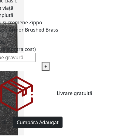
c clasic
 viață
plută
u și cremene
Zippo
ppo Armor Brushed Brass
DL
ură (contra cost)
+
Livrare gratuită
clic
Cumpără
Adăugat