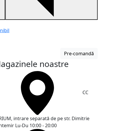
nibil
Brichetă 49831
Bricheta cu fai
Pre-comandă
600 MDL
agazinele noastre
CC
RIUM, intrare separată de pe str. Dimitrie
ntemir
Lu-Du 10:00 - 20:00