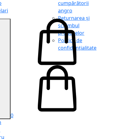
o
cumpărătorii
lari
angro
Returnarea și
schimbul
produselor
o
Politica de
lari
confidențialitate
tit
o
le
iele
e
ru
i
ru
0
n
ă
ru