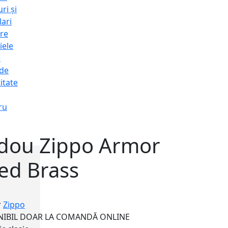
ri și
lari
re
iele
e
 de
itate
ru
adou Zippo Armor
ed Brass
r
Zippo
NIBIL DOAR LA COMANDĂ ONLINE