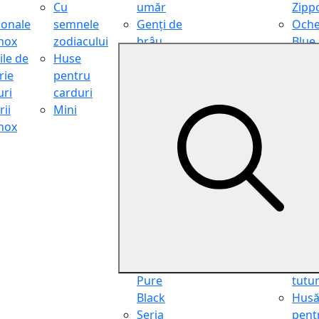
Cu
umăr
Zipp
ionale
semnele
Genți de
Oche
inox
zodiacului
brâu
Blue
ile de
Huse
Genți de
Light
rie
pentru
călătorie
Filter
ri
carduri
Shopper
Zipp
ii
Mini
Organiser
Oche
inox
Truse
de ci
cosmetice
Zipp
Seria
Cure
Aviator
din p
Seria Cafe
Hus
Racer
pent
Seria
chei
Vintage
Pung
Seria
pent
Pure
tutu
Black
Hus
Seria
pent