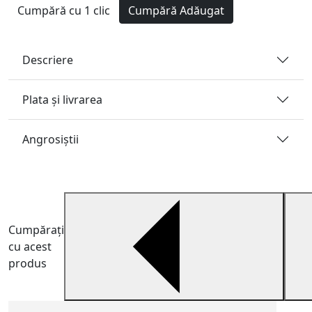
Cumpără cu 1 clic
Cumpără
Adăugat
Descriere
Plata și livrarea
Angrosiştii
Cumpărați
cu acest
produs
C