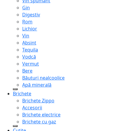
Vin spumant
Gin
Digestiv
Rom
Lichior
Vin
Absint
Tequila
Vodcă
Vermut
Bere
Băuturi nealcoolice
Apă minerală
Brichete
Brichete Zippo
Accesorii
Brichete electrice
Brichete cu gaz
Cuțite