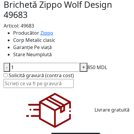
Brichetă Zippo Wolf Design
49683
Articol: 49683
Producător
Zippo
Corp
Metalic clasic
Garanție
Pe viață
Stare
Neumplută
-
+
850 MDL
Solicită gravură (contra cost)
Livrare gratuită