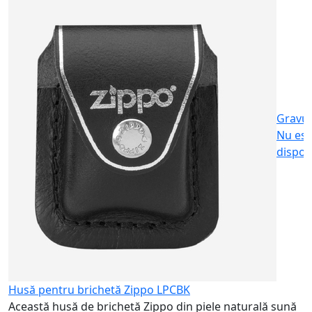
S
c
2
Gravu
Nu est
dispon
Husă pentru brichetă Zippo LPCBK
Această husă de brichetă Zippo din piele naturală sună