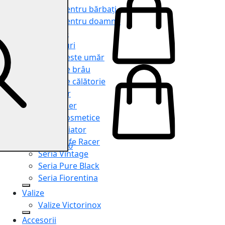
Genți pentru bărbați
Genți pentru doamne
Serviete
Rucsacuri
Genți peste umăr
Genți de brâu
Genți de călătorie
Shopper
Organiser
Truse cosmetice
Seria Aviator
Seria Cafe Racer
0
Seria Vintage
Seria Pure Black
Seria Fiorentina
Valize
Valize Victorinox
Accesorii