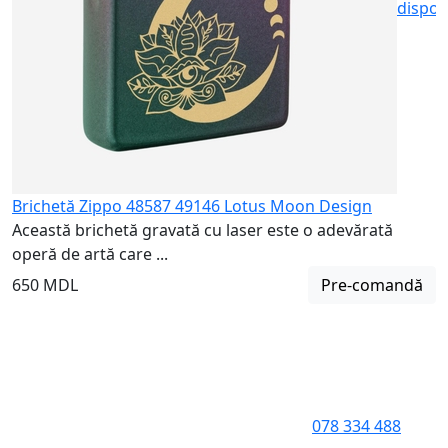
dispon
Brichetă Zippo 48587 49146 Lotus Moon Design
Această brichetă gravată cu laser este o adevărată
operă de artă care ...
650 MDL
Pre-comandă
078 334 488