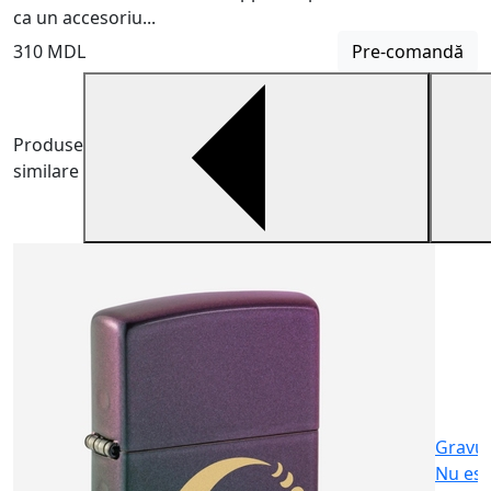
ca un accesoriu...
310 MDL
Pre-comandă
Produse
similare
B
B
m
6
Gravu
Nu est