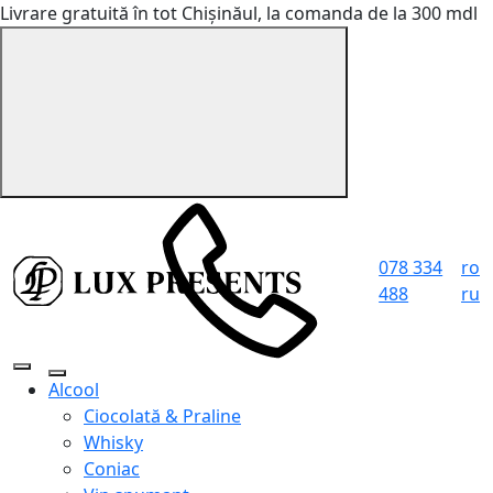
Livrare gratuită în tot Chișinăul, la comanda de la 300 mdl
078 334
ro
488
ru
Alcool
Ciocolată & Praline
Whisky
Coniac