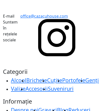
E-mail
office@cazacuhouse.com
Suntem
în
rețelele
sociale
Categorii
Alcool
Brichete
Cuțite
Portofele
Genți
Valize
Accesorii
Suveniruri
Informație
Despre noi
Gravuri
Blog
Reduceri