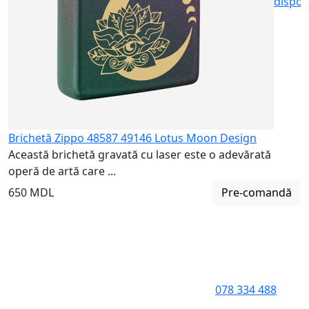
dispon
Brichetă Zippo 48587 49146 Lotus Moon Design
Această brichetă gravată cu laser este o adevărată
operă de artă care ...
650 MDL
Pre-comandă
078 334 488