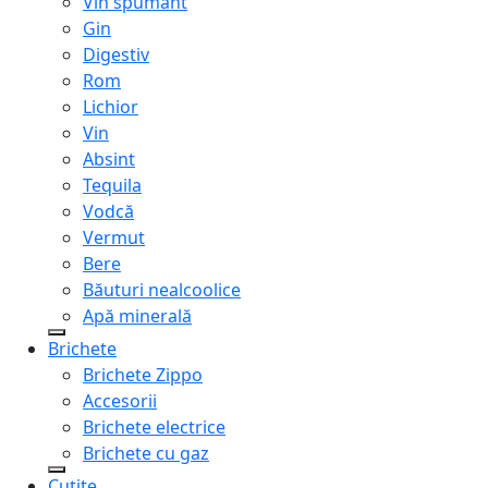
Vin spumant
Gin
Digestiv
Rom
Lichior
Vin
Absint
Tequila
Vodcă
Vermut
Bere
Băuturi nealcoolice
Apă minerală
Brichete
Brichete Zippo
Accesorii
Brichete electrice
Brichete cu gaz
Cuțite