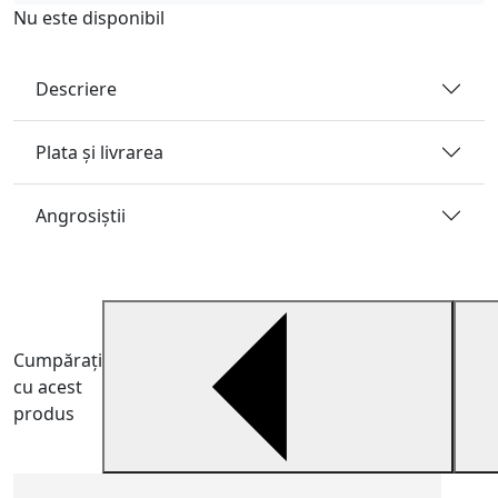
Nu este disponibil
Descriere
Plata și livrarea
Angrosiştii
Cumpărați
cu acest
produs
C