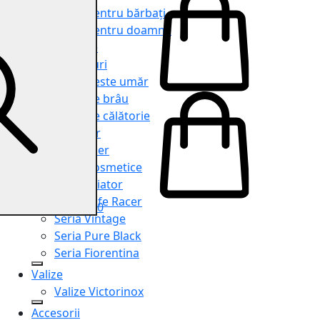
Genți pentru bărbați
Genți pentru doamne
Serviete
Rucsacuri
Genți peste umăr
Genți de brâu
Genți de călătorie
Shopper
Organiser
Truse cosmetice
Seria Aviator
Seria Cafe Racer
0
Seria Vintage
Seria Pure Black
Seria Fiorentina
Valize
Valize Victorinox
Accesorii