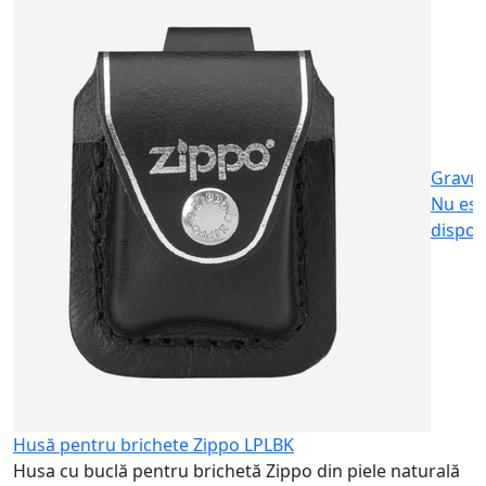
S
c
2
Gravu
Nu est
dispon
Husă pentru brichete Zippo LPLBK
Husa cu buclă pentru brichetă Zippo din piele naturală