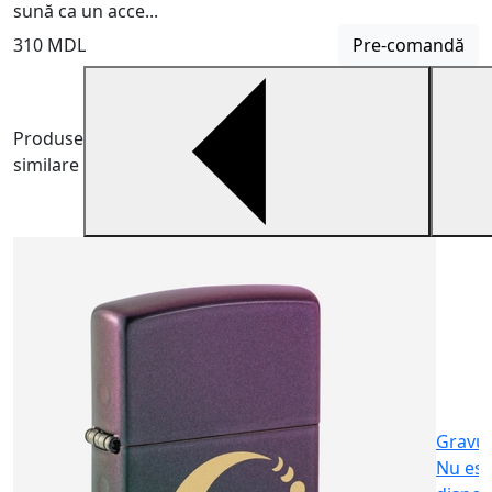
sună ca un acce...
310 MDL
Pre-comandă
Produse
similare
B
B
m
6
Gravu
Nu est