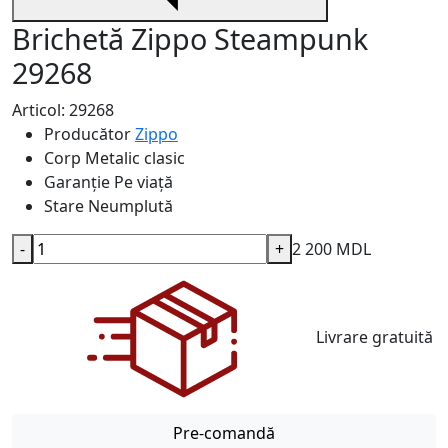
Brichetă Zippo Steampunk
29268
Articol: 29268
Producător
Zippo
Corp
Metalic clasic
Garanție
Pe viață
Stare
Neumplută
-
+
2 200 MDL
Livrare gratuită
Pre-comandă