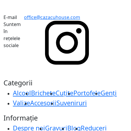
E-mail
office@cazacuhouse.com
Suntem
în
rețelele
sociale
Categorii
Alcool
Brichete
Cuțite
Portofele
Genți
Valize
Accesorii
Suveniruri
Informație
Despre noi
Gravuri
Blog
Reduceri