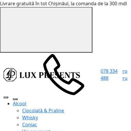
Livrare gratuită în tot Chișinăul, la comanda de la 300 mdl
078 334
ro
488
ru
Alcool
Ciocolată & Praline
Whisky
Coniac