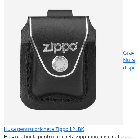
S
c
2
Gravu
Nu est
dispon
Husă pentru brichete Zippo LPLBK
Husa cu buclă pentru brichetă Zippo din piele naturală