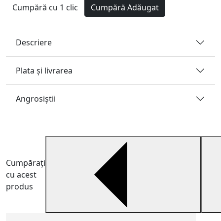
Cumpără cu 1 clic
Cumpără
Adăugat
Descriere
Plata și livrarea
Angrosiştii
Cumpărați
cu acest
produs
C