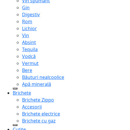
Vin spumant
Gin
Digestiv
Rom
Lichior
Vin
Absint
Tequila
Vodcă
Vermut
Bere
Băuturi nealcoolice
Apă minerală
Brichete
Brichete Zippo
Accesorii
Brichete electrice
Brichete cu gaz
Cuțite