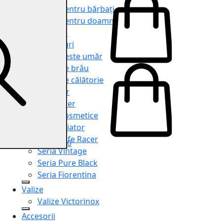
Genți pentru bărbați
Genți pentru doamne
Serviete
Rucsacuri
Genți peste umăr
Genți de brâu
Genți de călătorie
Shopper
Organiser
Truse cosmetice
Seria Aviator
Seria Cafe Racer
0
Seria Vintage
Seria Pure Black
Seria Fiorentina
Valize
Valize Victorinox
Accesorii