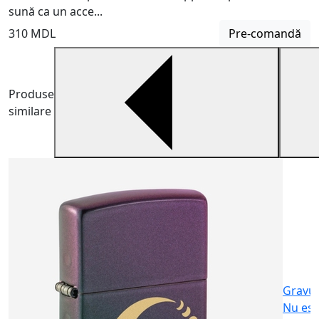
sună ca un acce...
310 MDL
Pre-comandă
Produse
similare
B
B
m
6
Gravu
Nu est