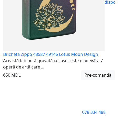
dispon
Brichetă Zippo 48587 49146 Lotus Moon Design
Această brichetă gravată cu laser este o adevărată
operă de artă care ...
650 MDL
Pre-comandă
078 334 488