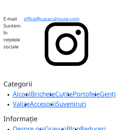
E-mail
office@cazacuhouse.com
Suntem
în
rețelele
sociale
Categorii
Alcool
Brichete
Cuțite
Portofele
Genți
Valize
Accesorii
Suveniruri
Informație
Despre noi
Gravuri
Blog
Reduceri