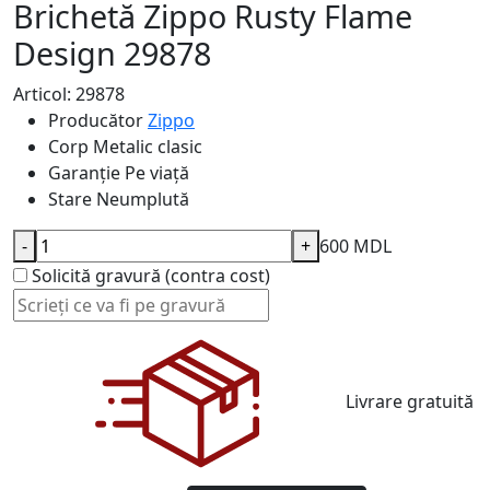
Brichetă Zippo Rusty Flame
Design 29878
Articol: 29878
Producător
Zippo
Corp
Metalic clasic
Garanție
Pe viață
Stare
Neumplută
-
+
600 MDL
Solicită gravură (contra cost)
Livrare gratuită