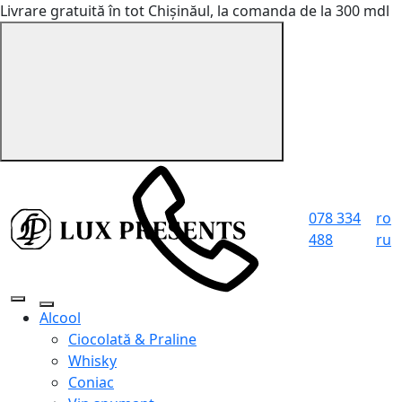
Livrare gratuită în tot Chișinăul, la comanda de la 300 mdl
078 334
ro
488
ru
Alcool
Ciocolată & Praline
Whisky
Coniac