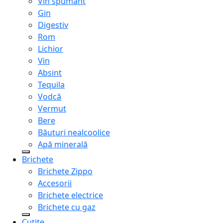
Vin spumant
Gin
Digestiv
Rom
Lichior
Vin
Absint
Tequila
Vodcă
Vermut
Bere
Băuturi nealcoolice
Apă minerală
Brichete
Brichete Zippo
Accesorii
Brichete electrice
Brichete cu gaz
Cuțite