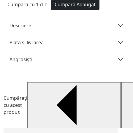
Cumpără cu 1 clic
Cumpără
Adăugat
Descriere
Plata și livrarea
Angrosiştii
Cumpărați
cu acest
produs
C