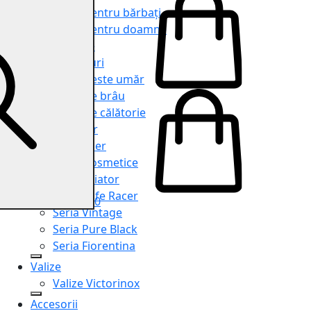
Genți pentru bărbați
Genți pentru doamne
Serviete
Rucsacuri
Genți peste umăr
Genți de brâu
Genți de călătorie
Shopper
Organiser
Truse cosmetice
Seria Aviator
Seria Cafe Racer
0
Seria Vintage
Seria Pure Black
Seria Fiorentina
Valize
Valize Victorinox
Accesorii