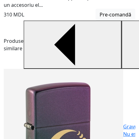
un accesoriu el...
310 MDL
Pre-comandă
Produse
similare
B
B
m
6
Gravu
Nu est