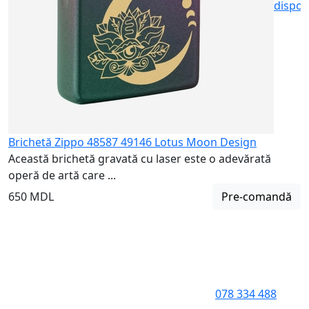
dispon
Brichetă Zippo 48587 49146 Lotus Moon Design
Această brichetă gravată cu laser este o adevărată
operă de artă care ...
650 MDL
Pre-comandă
078 334 488