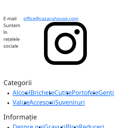
E-mail
office@cazacuhouse.com
Suntem
în
rețelele
sociale
Categorii
Alcool
Brichete
Cuțite
Portofele
Genți
Valize
Accesorii
Suveniruri
Informație
Despre noi
Gravuri
Blog
Reduceri