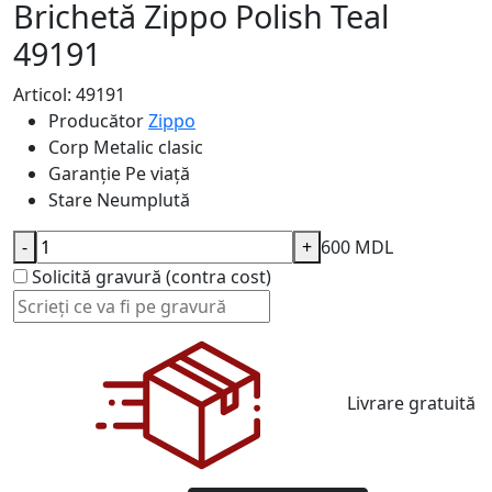
Brichetă Zippo Polish Teal
49191
Articol: 49191
Producător
Zippo
Corp
Metalic clasic
Garanție
Pe viață
Stare
Neumplută
-
+
600 MDL
Solicită gravură (contra cost)
Livrare gratuită