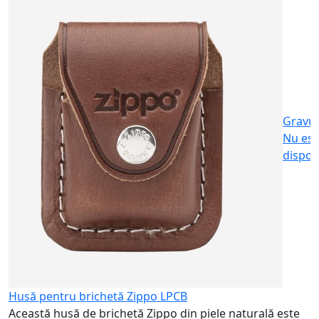
S
c
2
Gravu
Nu est
dispon
Husă pentru brichetă Zippo LPCB
Această husă de brichetă Zippo din piele naturală este