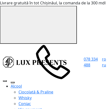
Livrare gratuită în tot Chișinăul, la comanda de la 300 mdl
078 334
ro
488
ru
Alcool
Ciocolată & Praline
Whisky
Coniac