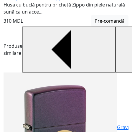
Husa cu buclă pentru brichetă Zippo din piele naturală
sună ca un acce...
310 MDL
Pre-comandă
Produse
similare
B
B
m
6
Gravu