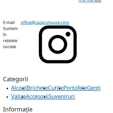
078 334 488
E-mail
office@cazacuhouse.com
Suntem
în
rețelele
sociale
Categorii
Alcool
Brichete
Cuțite
Portofele
Genți
Valize
Accesorii
Suveniruri
Informație