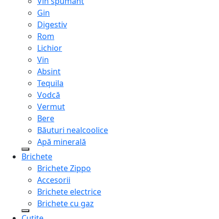
Vin spumant
Gin
Digestiv
Rom
Lichior
Vin
Absint
Tequila
Vodcă
Vermut
Bere
Băuturi nealcoolice
Apă minerală
Brichete
Brichete Zippo
Accesorii
Brichete electrice
Brichete cu gaz
Cuțite