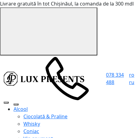
Livrare gratuită în tot Chișinăul, la comanda de la 300 mdl
078 334
ro
488
ru
Alcool
Ciocolată & Praline
Whisky
Coniac