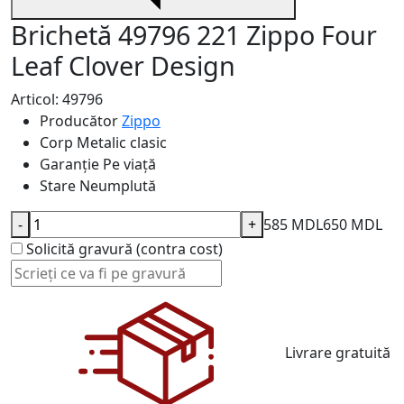
Brichetă 49796 221 Zippo Four
Leaf Clover Design
Articol: 49796
Producător
Zippo
Corp
Metalic clasic
Garanție
Pe viață
Stare
Neumplută
-
+
585 MDL
650 MDL
Solicită gravură (contra cost)
Livrare gratuită