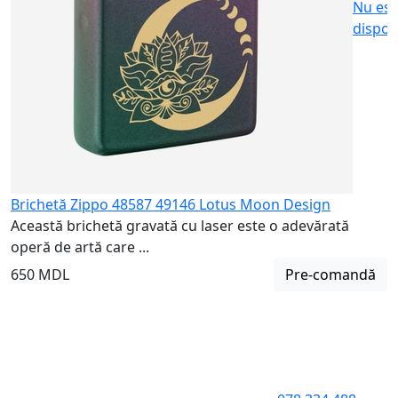
Nu est
dispon
Brichetă Zippo 48587 49146 Lotus Moon Design
Această brichetă gravată cu laser este o adevărată
operă de artă care ...
650 MDL
Pre-comandă