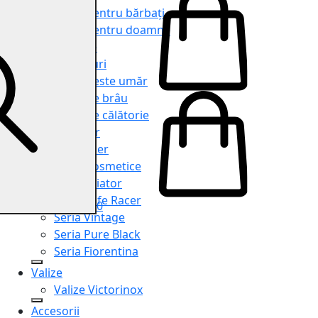
Genți pentru bărbați
Genți pentru doamne
Serviete
Rucsacuri
Genți peste umăr
Genți de brâu
Genți de călătorie
Shopper
Organiser
Truse cosmetice
Seria Aviator
Seria Cafe Racer
0
Seria Vintage
Seria Pure Black
Seria Fiorentina
Valize
Valize Victorinox
Accesorii