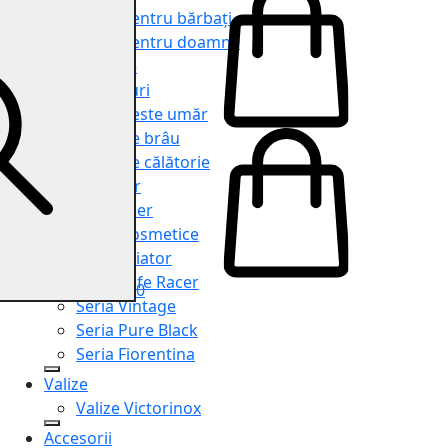
Genți pentru bărbați
Genți pentru doamne
Serviete
Rucsacuri
Genți peste umăr
Genți de brâu
Genți de călătorie
Shopper
Organiser
Truse cosmetice
Seria Aviator
Seria Cafe Racer
0
Seria Vintage
Seria Pure Black
Seria Fiorentina
Valize
Valize Victorinox
Accesorii