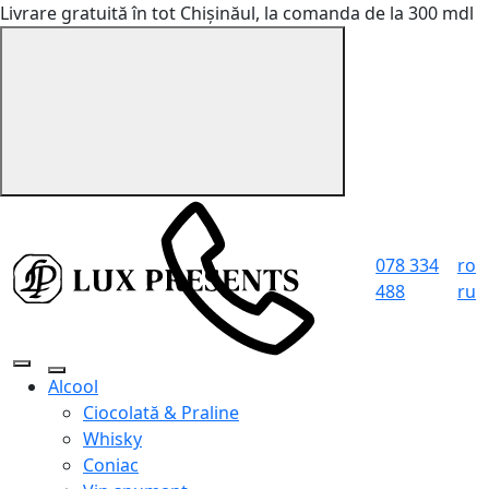
Livrare gratuită în tot Chișinăul, la comanda de la 300 mdl
078 334
ro
488
ru
Alcool
Ciocolată & Praline
Whisky
Coniac