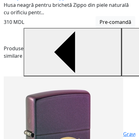
Husa neagră pentru brichetă Zippo din piele naturală
cu orificiu pentr...
310 MDL
Pre-comandă
Produse
similare
B
B
m
6
Gravu