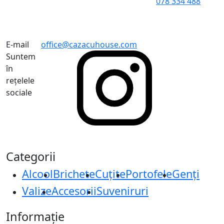
078 334 488
E-mail
office@cazacuhouse.com
Suntem
în
rețelele
sociale
Categorii
Alcool
Brichete
Cuțite
Portofele
Genți
Valize
Accesorii
Suveniruri
Informație