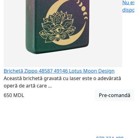
Nu est
dispon
Brichetă Zippo 48587 49146 Lotus Moon Design
Această brichetă gravată cu laser este o adevărată
operă de artă care ...
650 MDL
Pre-comandă