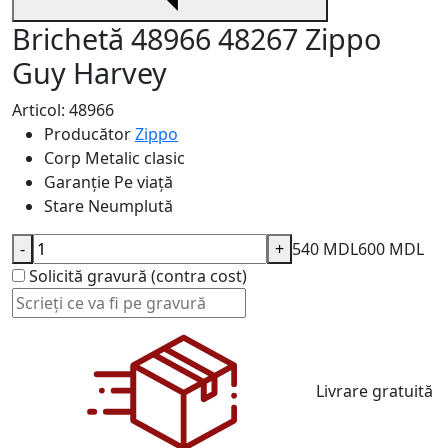
Brichetă 48966 48267 Zippo
Guy Harvey
Articol: 48966
Producător
Zippo
Corp
Metalic clasic
Garanție
Pe viață
Stare
Neumplută
-
+
540 MDL
600 MDL
Solicită gravură (contra cost)
Livrare gratuită