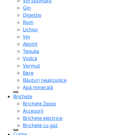
Vin spumant
Gin
Digestiv
Rom
Lichior
Vin
Absint
Tequila
Vodcă
Vermut
Bere
Băuturi nealcoolice
Apă minerală
Brichete
Brichete Zippo
Accesorii
Brichete electrice
Brichete cu gaz
Cuțite