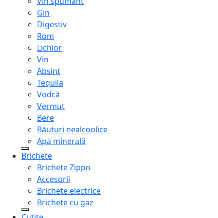
Vin spumant
Gin
Digestiv
Rom
Lichior
Vin
Absint
Tequila
Vodcă
Vermut
Bere
Băuturi nealcoolice
Apă minerală
Brichete
Brichete Zippo
Accesorii
Brichete electrice
Brichete cu gaz
Cuțite