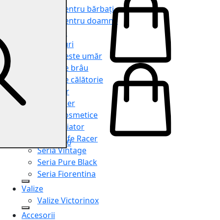
Genți pentru bărbați
Genți pentru doamne
Serviete
Rucsacuri
Genți peste umăr
Genți de brâu
Genți de călătorie
Shopper
Organiser
Truse cosmetice
Seria Aviator
Seria Cafe Racer
0
Seria Vintage
Seria Pure Black
Seria Fiorentina
Valize
Valize Victorinox
Accesorii