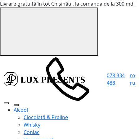
Livrare gratuită în tot Chișinăul, la comanda de la 300 mdl
078 334
ro
488
ru
Alcool
Ciocolată & Praline
Whisky
Coniac