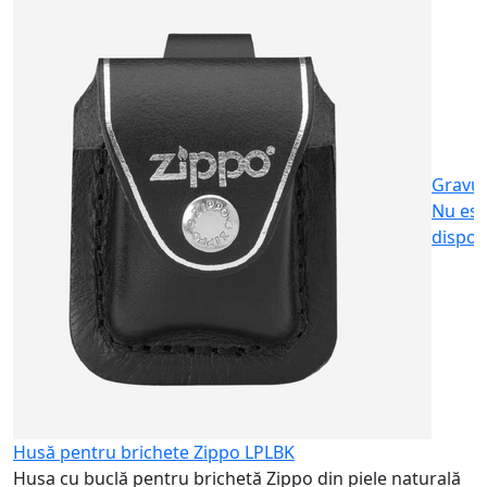
S
c
2
Gravu
Nu est
dispon
Husă pentru brichete Zippo LPLBK
Husa cu buclă pentru brichetă Zippo din piele naturală