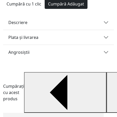
Cumpără cu 1 clic
Cumpără
Adăugat
Descriere
Plata și livrarea
Angrosiştii
Cumpărați
cu acest
produs
C