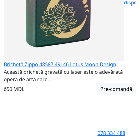
dispon
Brichetă Zippo 48587 49146 Lotus Moon Design
Această brichetă gravată cu laser este o adevărată
operă de artă care ...
650 MDL
Pre-comandă
078 334 488