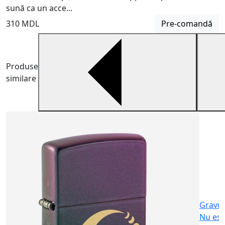
sună ca un acce...
310 MDL
Pre-comandă
Produse
similare
B
B
m
6
Gravu
Nu est