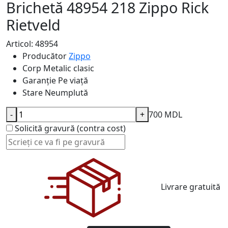
Brichetă 48954 218 Zippo Rick
Rietveld
Articol: 48954
Producător
Zippo
Corp
Metalic clasic
Garanție
Pe viață
Stare
Neumplută
-
+
700 MDL
Solicită gravură (contra cost)
Livrare gratuită