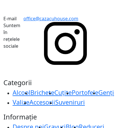
E-mail
office@cazacuhouse.com
Suntem
în
rețelele
sociale
Categorii
Alcool
Brichete
Cuțite
Portofele
Genți
Valize
Accesorii
Suveniruri
Informație
Despre noi
Gravuri
Blog
Reduceri