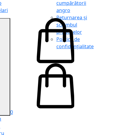
o
cumpărătorii
lari
angro
Returnarea și
schimbul
produselor
o
Politica de
lari
confidențialitate
tit
o
le
iele
e
ru
i
ru
0
n
ă
ru