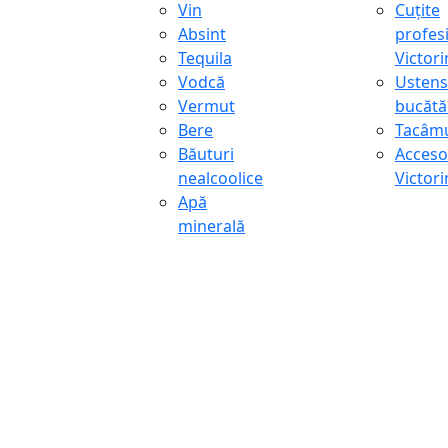
Vin
Cuțite
Absint
profes
Tequila
Victor
Vodcă
Ustens
Vermut
bucătă
Bere
Tacâmu
Băuturi
Accesor
nealcoolice
Victor
Apă
minerală