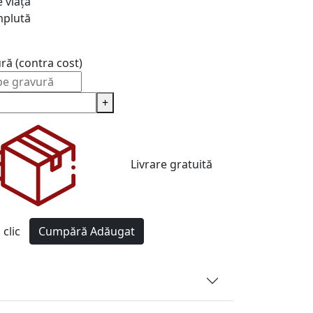
 viață
plută
ură (contra cost)
+
Livrare gratuită
clic
Cumpără
Adăugat