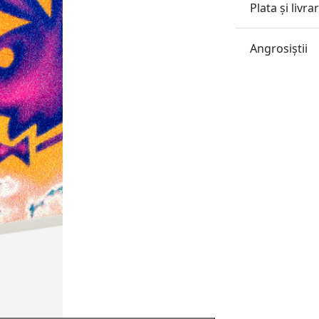
Plata și livra
Angrosiştii