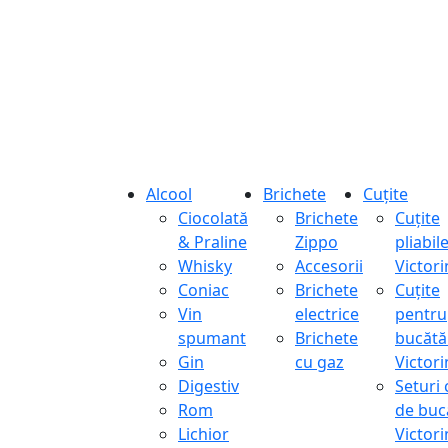
Alcool
Brichete
Cuțite
Ciocolată
Brichete
Cuțite
& Praline
Zippo
pliabil
Whisky
Accesorii
Victor
Coniac
Brichete
Cuțite
Vin
electrice
pentru
spumant
Brichete
bucătă
Gin
cu gaz
Victor
Digestiv
Seturi 
Rom
de buc
Lichior
Victor