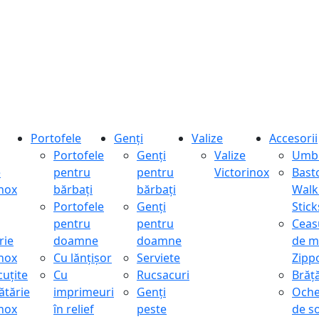
Portofele
Genți
Valize
Accesorii
Portofele
Genți
Valize
Umbr
e
pentru
pentru
Victorinox
Bast
inox
bărbați
bărbați
Walk
Portofele
Genți
Stick
pentru
pentru
Ceas
rie
doamne
doamne
de m
inox
Cu lănțișor
Serviete
Zipp
cuțite
Cu
Rucsacuri
Brăță
ătărie
imprimeuri
Genți
Oche
inox
în relief
peste
de s