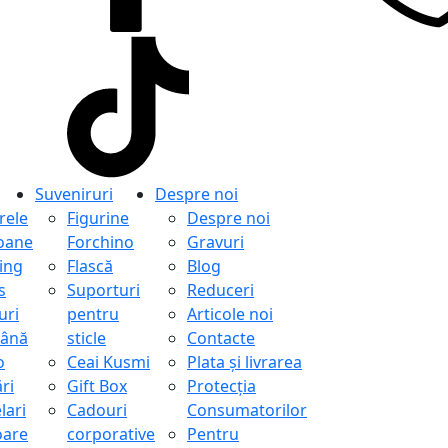
Suveniruri
Despre noi
ele
Figurine
Despre noi
oane
Forchino
Gravuri
ing
Flască
Blog
s
Suporturi
Reduceri
uri
pentru
Articole noi
ână
sticle
Contacte
o
Ceai Kusmi
Plata și livrarea
ri
Gift Box
Protecţia
lari
Cadouri
Consumatorilor
oare
corporative
Pentru