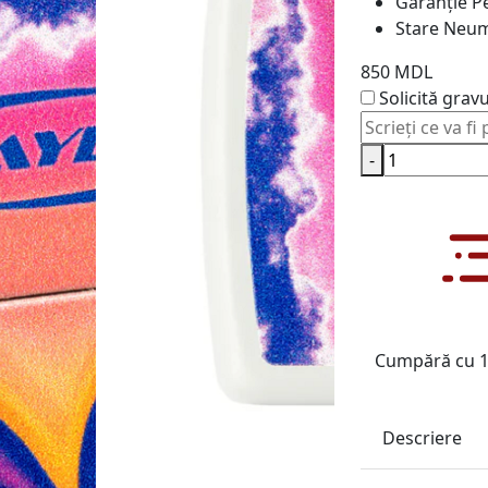
Garanție
Pe
Stare
Neum
850 MDL
Solicită grav
-
Cumpără cu 1 
Descriere