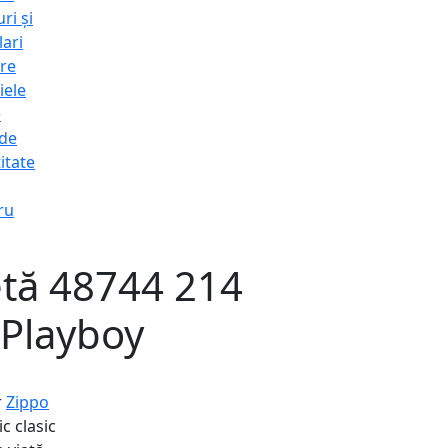
ri și
lari
re
iele
e
 de
itate
ru
etă 48744 214
 Playboy
r
Zippo
c clasic