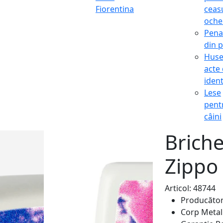
Fiorentina
ceasu
oche
Pena
din p
Hus
acte
ident
Lese
pent
câini
Brich
Zippo
Articol: 48744
Producăto
Corp
Metali