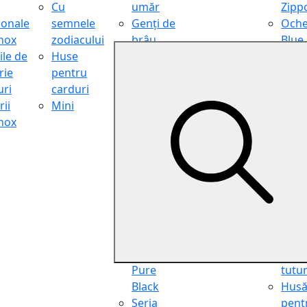
Cu
umăr
Zipp
ionale
semnele
Genți de
Oche
inox
zodiacului
brâu
Blue
ile de
Huse
Genți de
Light
rie
pentru
călătorie
Filter
ri
carduri
Shopper
Zipp
ii
Mini
Organiser
Oche
inox
Truse
de ci
cosmetice
Zipp
Seria
Cure
Aviator
din p
Seria Cafe
Hus
Racer
pent
Seria
chei
Vintage
Pung
Seria
pent
Pure
tutu
Black
Hus
Seria
pent