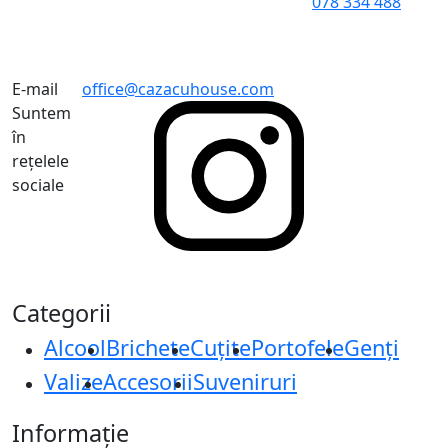
078 334 488
E-mail
office@cazacuhouse.com
Suntem
în
rețelele
sociale
Categorii
Alcool
Brichete
Cuțite
Portofele
Genți
Valize
Accesorii
Suveniruri
Informație