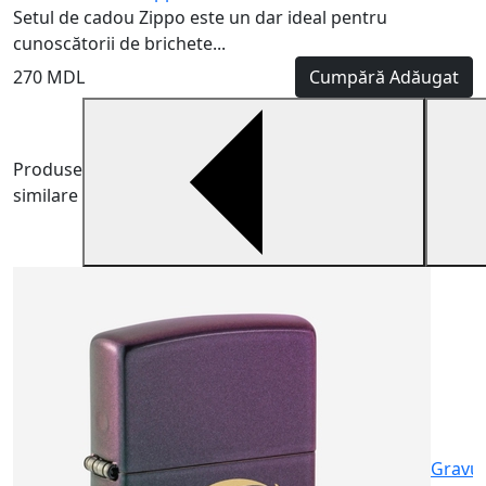
Setul de cadou Zippo este un dar ideal pentru
cunoscătorii de brichete...
270 MDL
Cumpără
Adăugat
Produse
similare
B
B
m
6
Gravu