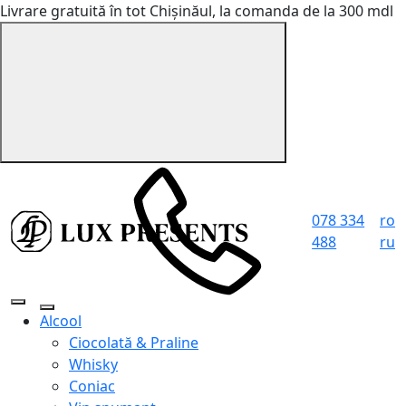
Livrare gratuită în tot Chișinăul, la comanda de la 300 mdl
078 334
ro
488
ru
Alcool
Ciocolată & Praline
Whisky
Coniac