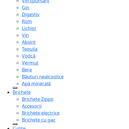
Vin spumant
Gin
Digestiv
Rom
Lichior
Vin
Absint
Tequila
Vodcă
Vermut
Bere
Băuturi nealcoolice
Apă minerală
Brichete
Brichete Zippo
Accesorii
Brichete electrice
Brichete cu gaz
Cuțite