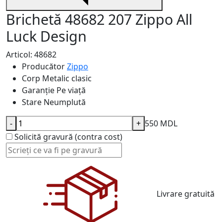
Brichetă 48682 207 Zippo All
Luck Design
Articol: 48682
Producător
Zippo
Corp
Metalic clasic
Garanție
Pe viață
Stare
Neumplută
-
+
550 MDL
Solicită gravură (contra cost)
Livrare gratuită