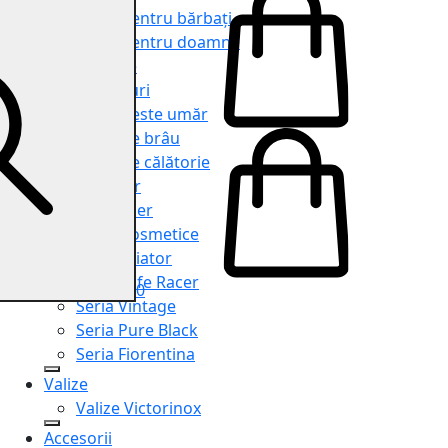
Genți pentru bărbați
Genți pentru doamne
Serviete
Rucsacuri
Genți peste umăr
Genți de brâu
Genți de călătorie
Shopper
Organiser
Truse cosmetice
Seria Aviator
Seria Cafe Racer
0
Seria Vintage
Seria Pure Black
Seria Fiorentina
Valize
Valize Victorinox
Accesorii