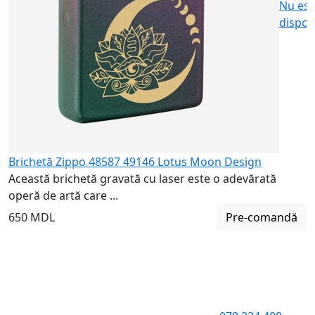
Nu est
dispon
Brichetă Zippo 48587 49146 Lotus Moon Design
Această brichetă gravată cu laser este o adevărată
operă de artă care ...
650 MDL
Pre-comandă