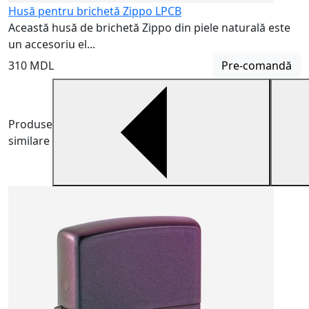
Husă pentru brichetă Zippo LPCB
Această husă de brichetă Zippo din piele naturală este
un accesoriu el...
310 MDL
Pre-comandă
Produse
similare
B
B
m
6