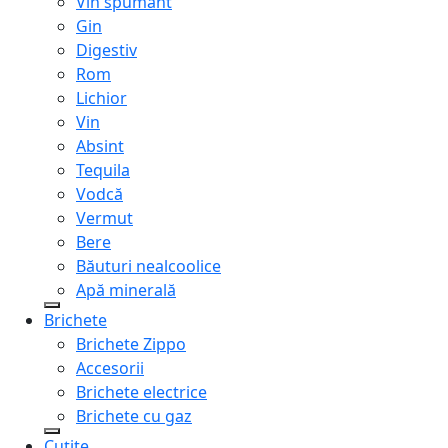
Vin spumant
Gin
Digestiv
Rom
Lichior
Vin
Absint
Tequila
Vodcă
Vermut
Bere
Băuturi nealcoolice
Apă minerală
Brichete
Brichete Zippo
Accesorii
Brichete electrice
Brichete cu gaz
Cuțite