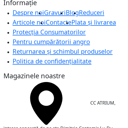
Informație
Despre noi
Gravuri
Blog
Reduceri
Articole noi
Contacte
Plata și livrarea
Protecţia Consumatorilor
Pentru cumpărătorii angro
Returnarea și schimbul produselor
Politica de confidențialitate
Magazinele noastre
CC ATRIUM,