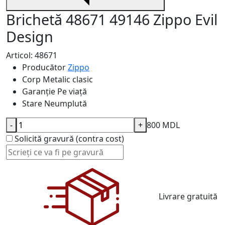
Brichetă 48671 49146 Zippo Evil
Design
Articol: 48671
Producător
Zippo
Corp
Metalic clasic
Garanție
Pe viață
Stare
Neumplută
-
+
800 MDL
Solicită gravură (contra cost)
Livrare gratuită