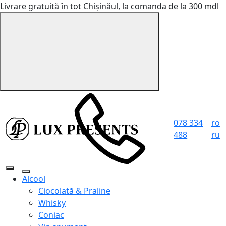
Livrare gratuită în tot Chișinăul, la comanda de la 300 mdl
078 334
ro
488
ru
Alcool
Ciocolată & Praline
Whisky
Coniac