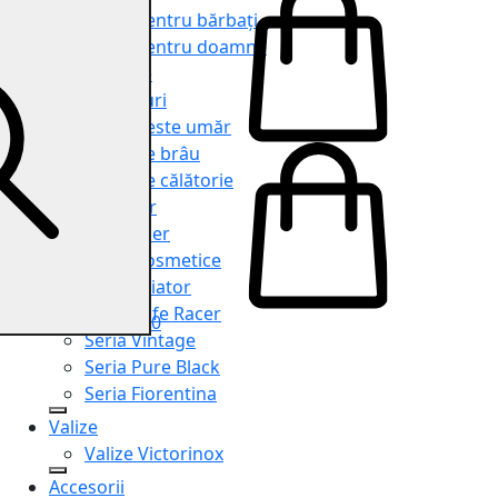
Genți pentru bărbați
Genți pentru doamne
Serviete
Rucsacuri
Genți peste umăr
Genți de brâu
Genți de călătorie
Shopper
Organiser
Truse cosmetice
Seria Aviator
Seria Cafe Racer
0
Seria Vintage
Seria Pure Black
Seria Fiorentina
Valize
Valize Victorinox
Accesorii