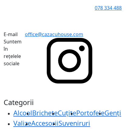
078 334 488
E-mail
office@cazacuhouse.com
Suntem
în
rețelele
sociale
Categorii
Alcool
Brichete
Cuțite
Portofele
Genți
Valize
Accesorii
Suveniruri