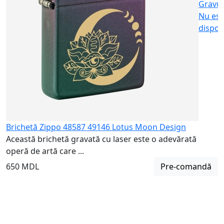
Gravu
Nu est
dispon
Brichetă Zippo 48587 49146 Lotus Moon Design
Această brichetă gravată cu laser este o adevărată
operă de artă care ...
650 MDL
Pre-comandă