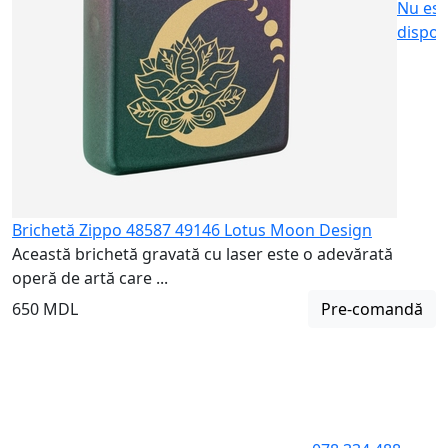
Nu est
dispon
Brichetă Zippo 48587 49146 Lotus Moon Design
Această brichetă gravată cu laser este o adevărată
operă de artă care ...
650 MDL
Pre-comandă