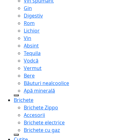
Vin spumant
Gin
Digestiv
Rom
Lichior
Vin
Absint
Tequila
Vodcă
Vermut
Bere
Băuturi nealcoolice
Apă minerală
Brichete
Brichete Zippo
Accesorii
Brichete electrice
Brichete cu gaz
Cuțite