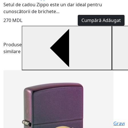
Setul de cadou Zippo este un dar ideal pentru
cunoscătorii de brichete...
270 MDL
Cumpără
Adăugat
Produse
similare
B
B
m
6
Gravu