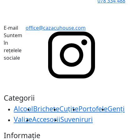
078 334 488
E-mail
office@cazacuhouse.com
Suntem
în
rețelele
sociale
Categorii
Alcool
Brichete
Cuțite
Portofele
Genți
Valize
Accesorii
Suveniruri
Informație