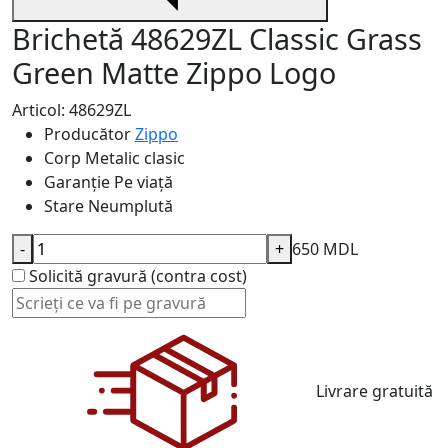
Brichetă 48629ZL Classic Grass
Green Matte Zippo Logo
Articol: 48629ZL
Producător
Zippo
Corp
Metalic clasic
Garanție
Pe viață
Stare
Neumplută
-
+
650 MDL
Solicită gravură (contra cost)
Livrare gratuită