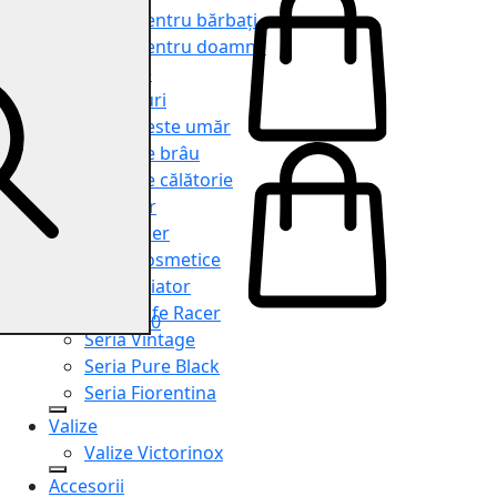
Genți pentru bărbați
Genți pentru doamne
Serviete
Rucsacuri
Genți peste umăr
Genți de brâu
Genți de călătorie
Shopper
Organiser
Truse cosmetice
Seria Aviator
Seria Cafe Racer
0
Seria Vintage
Seria Pure Black
Seria Fiorentina
Valize
Valize Victorinox
Accesorii