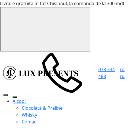
Livrare gratuită în tot Chișinăul, la comanda de la 300 mdl
078 334
ro
488
ru
Alcool
Ciocolată & Praline
Whisky
Coniac