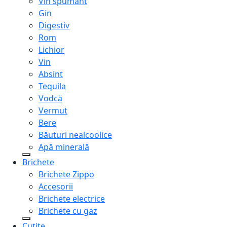
Vin spumant
Gin
Digestiv
Rom
Lichior
Vin
Absint
Tequila
Vodcă
Vermut
Bere
Băuturi nealcoolice
Apă minerală
Brichete
Brichete Zippo
Accesorii
Brichete electrice
Brichete cu gaz
Cuțite