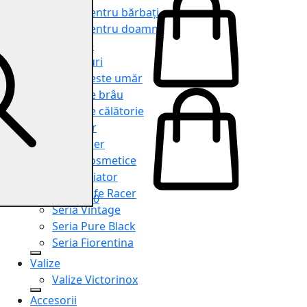
Genți pentru bărbați
Genți pentru doamne
Serviete
Rucsacuri
Genți peste umăr
Genți de brâu
Genți de călătorie
Shopper
Organiser
Truse cosmetice
Seria Aviator
Seria Cafe Racer
0
Seria Vintage
Seria Pure Black
Seria Fiorentina
Valize
Valize Victorinox
Accesorii