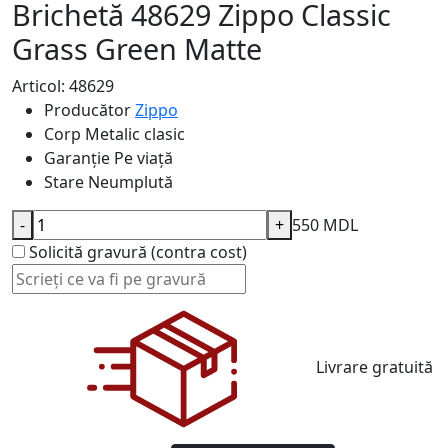
Brichetă 48629 Zippo Classic
Grass Green Matte
Articol: 48629
Producător
Zippo
Corp
Metalic clasic
Garanție
Pe viață
Stare
Neumplută
-
+
550 MDL
Solicită gravură (contra cost)
Livrare gratuită