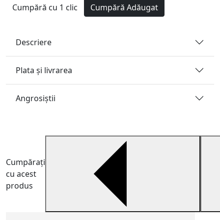
Cumpără cu 1 clic
Cumpără
Adăugat
Descriere
Plata și livrarea
Angrosiştii
Cumpărați
cu acest
produs
C