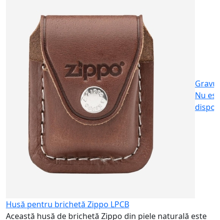
S
c
2
Gravu
Nu est
dispon
Husă pentru brichetă Zippo LPCB
Această husă de brichetă Zippo din piele naturală este