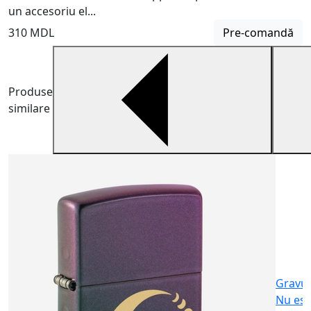
un accesoriu el...
310 MDL
Pre-comandă
Produse
similare
B
B
m
6
Gravu
Nu est