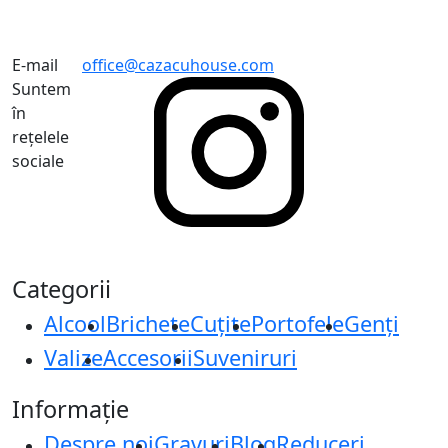
E-mail
office@cazacuhouse.com
Suntem
în
rețelele
sociale
Categorii
Alcool
Brichete
Cuțite
Portofele
Genți
Valize
Accesorii
Suveniruri
Informație
Despre noi
Gravuri
Blog
Reduceri