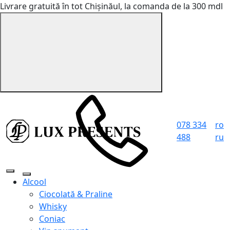
Livrare gratuită în tot Chișinăul, la comanda de la 300 mdl
078 334
ro
488
ru
Alcool
Ciocolată & Praline
Whisky
Coniac