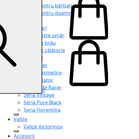
Genți pentru bărbați
Genți pentru doamne
Serviete
Rucsacuri
Genți peste umăr
Genți de brâu
Genți de călătorie
Shopper
Organiser
Truse cosmetice
Seria Aviator
Seria Cafe Racer
0
Seria Vintage
Seria Pure Black
Seria Fiorentina
Valize
Valize Victorinox
Accesorii