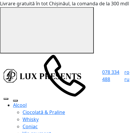
Livrare gratuită în tot Chișinăul, la comanda de la 300 mdl
078 334
ro
488
ru
Alcool
Ciocolată & Praline
Whisky
Coniac