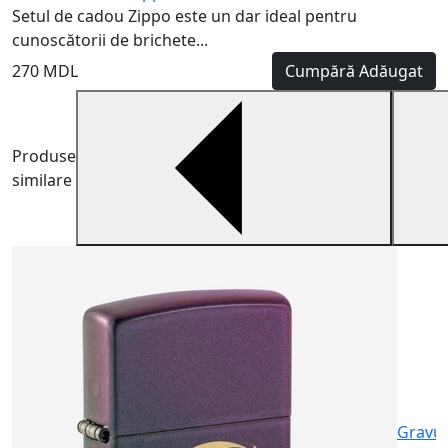
Setul de cadou Zippo este un dar ideal pentru
cunoscătorii de brichete...
270 MDL
Cumpără
Adăugat
Produse
similare
B
B
m
6
Gravu