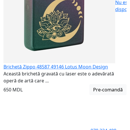
Nu est
dispon
Brichetă Zippo 48587 49146 Lotus Moon Design
Această brichetă gravată cu laser este o adevărată
operă de artă care ...
650 MDL
Pre-comandă