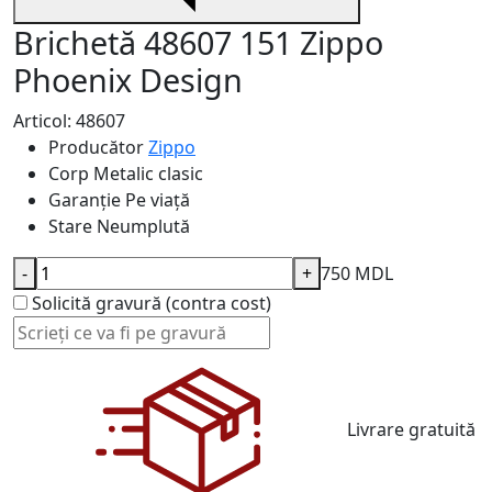
Brichetă 48607 151 Zippo
Phoenix Design
Articol: 48607
Producător
Zippo
Corp
Metalic clasic
Garanție
Pe viață
Stare
Neumplută
-
+
750 MDL
Solicită gravură (contra cost)
Livrare gratuită