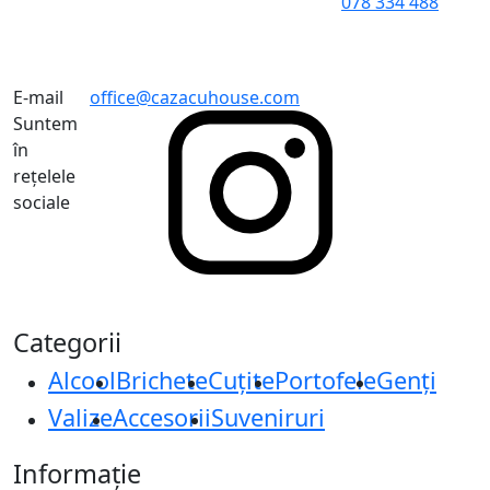
078 334 488
E-mail
office@cazacuhouse.com
Suntem
în
rețelele
sociale
Categorii
Alcool
Brichete
Cuțite
Portofele
Genți
Valize
Accesorii
Suveniruri
Informație