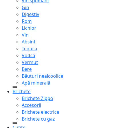
Vin spumant
Gin
Digestiv
Rom
Lichior
Vin
Absint
Tequila
Vodcă
Vermut
Bere
Băuturi nealcoolice
Apă minerală
Brichete
Brichete Zippo
Accesorii
Brichete electrice
Brichete cu gaz
Cuțite