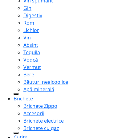
Vin spumant
Gin
Digestiv
Rom
Lichior
Vin
Absint
Tequila
Vodcă
Vermut
Bere
Băuturi nealcoolice
Apă minerală
Brichete
Brichete Zippo
Accesorii
Brichete electrice
Brichete cu gaz
Cuțite