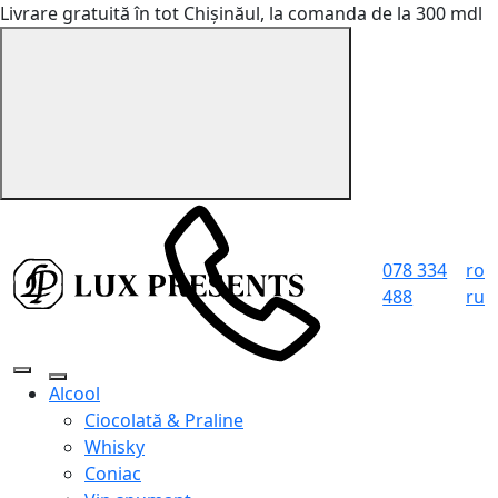
Livrare gratuită în tot Chișinăul, la comanda de la 300 mdl
078 334
ro
488
ru
Alcool
Ciocolată & Praline
Whisky
Coniac