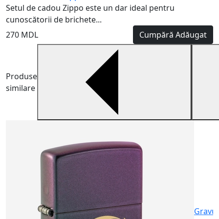
Setul de cadou Zippo este un dar ideal pentru
cunoscătorii de brichete...
270 MDL
Cumpără
Adăugat
Produse
similare
B
B
m
6
Gravu