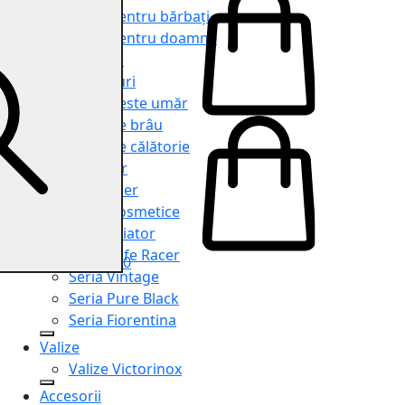
Genți pentru bărbați
Genți pentru doamne
Serviete
Rucsacuri
Genți peste umăr
Genți de brâu
Genți de călătorie
Shopper
Organiser
Truse cosmetice
Seria Aviator
Seria Cafe Racer
0
Seria Vintage
Seria Pure Black
Seria Fiorentina
Valize
Valize Victorinox
Accesorii