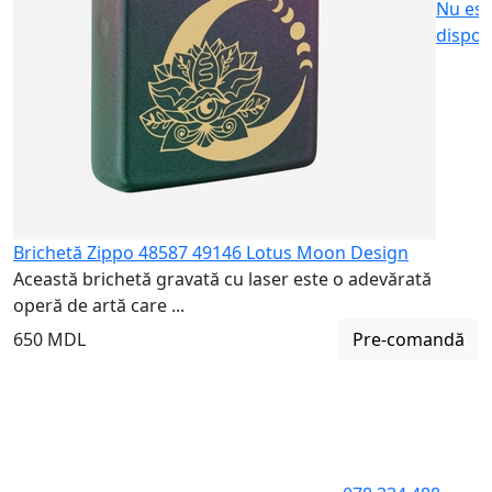
Nu est
dispon
Brichetă Zippo 48587 49146 Lotus Moon Design
Această brichetă gravată cu laser este o adevărată
operă de artă care ...
650 MDL
Pre-comandă