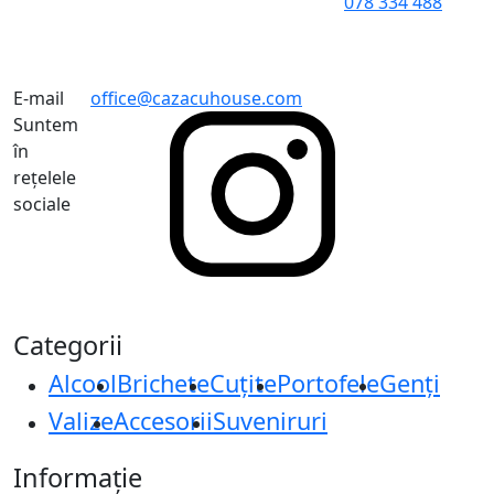
078 334 488
E-mail
office@cazacuhouse.com
Suntem
în
rețelele
sociale
Categorii
Alcool
Brichete
Cuțite
Portofele
Genți
Valize
Accesorii
Suveniruri
Informație