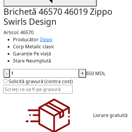
Brichetă 46570 46019 Zippo
Swirls Design
Articol: 46570
Producător
Zippo
Corp
Metalic clasic
Garanție
Pe viață
Stare
Neumplută
-
+
650 MDL
Solicită gravură (contra cost)
Livrare gratuită