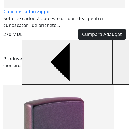
Cutie de cadou Zippo
Setul de cadou Zippo este un dar ideal pentru
cunoscătorii de brichete...
270 MDL
Cumpără
Adăugat
Produse
similare
B
B
m
6