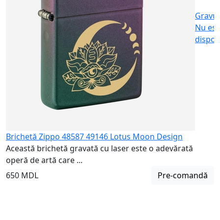
Gravu
Nu est
dispon
Brichetă Zippo 48587 49146 Lotus Moon Design
Această brichetă gravată cu laser este o adevărată
operă de artă care ...
650 MDL
Pre-comandă