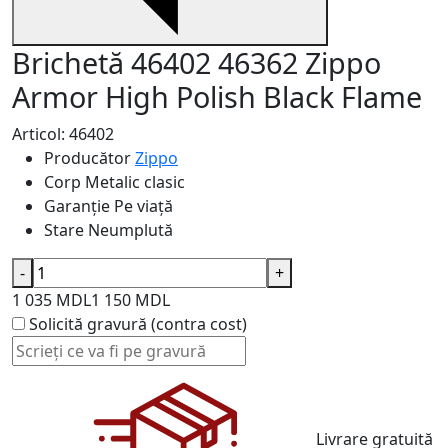
Brichetă 46402 46362 Zippo
Armor High Polish Black Flame
Articol: 46402
Producător
Zippo
Corp
Metalic clasic
Garanție
Pe viață
Stare
Neumplută
-
+
1 035 MDL
1 150 MDL
Solicită gravură (contra cost)
Livrare gratuită