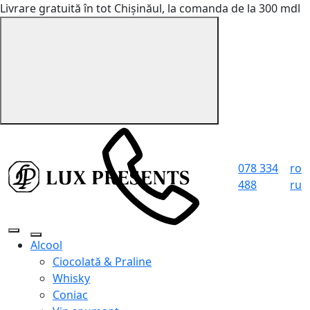
Livrare gratuită în tot Chișinăul, la comanda de la 300 mdl
078 334
ro
488
ru
Alcool
Ciocolată & Praline
Whisky
Coniac