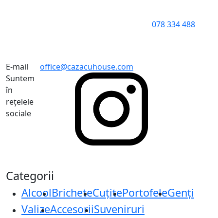
078 334 488
E-mail
office@cazacuhouse.com
Suntem
în
rețelele
sociale
Categorii
Alcool
Brichete
Cuțite
Portofele
Genți
Valize
Accesorii
Suveniruri