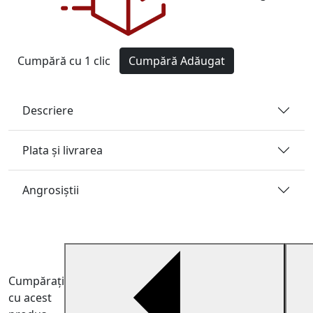
Cumpără cu 1 clic
Cumpără
Adăugat
Descriere
Plata și livrarea
Angrosiştii
Cumpărați
cu acest