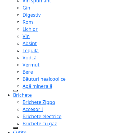
Vin spumant
Gin
Digestiv
Rom
Lichior
Vin
Absint
Tequila
Vodcă
Vermut
Bere
Băuturi nealcoolice
Apă minerală
Brichete
Brichete Zippo
Accesorii
Brichete electrice
Brichete cu gaz
Cuțite