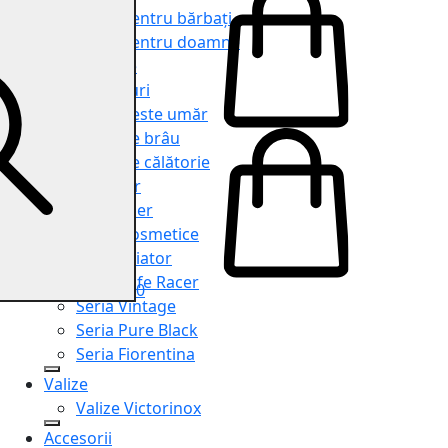
Genți pentru bărbați
Genți pentru doamne
Serviete
Rucsacuri
Genți peste umăr
Genți de brâu
Genți de călătorie
Shopper
Organiser
Truse cosmetice
Seria Aviator
Seria Cafe Racer
0
Seria Vintage
Seria Pure Black
Seria Fiorentina
Valize
Valize Victorinox
Accesorii