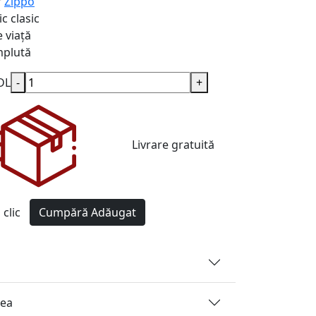
r
Zippo
c clasic
 viață
plută
DL
-
+
Livrare gratuită
clic
Cumpără
Adăugat
rea