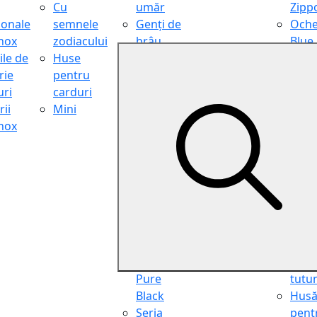
Cu
umăr
Zipp
ionale
semnele
Genți de
Oche
inox
zodiacului
brâu
Blue
ile de
Huse
Genți de
Light
rie
pentru
călătorie
Filter
ri
carduri
Shopper
Zipp
ii
Mini
Organiser
Oche
inox
Truse
de ci
cosmetice
Zipp
Seria
Cure
Aviator
din p
Seria Cafe
Hus
Racer
pent
Seria
chei
Vintage
Pung
Seria
pent
Pure
tutu
Black
Hus
Seria
pent