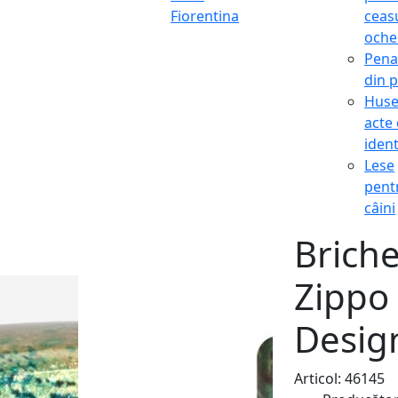
Fiorentina
ceasu
oche
Pena
din p
Hus
acte
ident
Lese
pent
câini
Brich
Zippo 
Desig
Articol: 46145