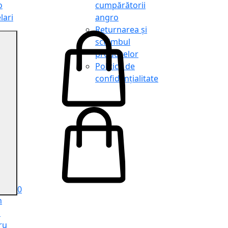
o
cumpărătorii
lari
angro
Returnarea și
schimbul
produselor
o
Politica de
lari
confidențialitate
tit
o
le
iele
e
ru
i
ru
0
n
ă
ru