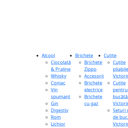
Alcool
Brichete
Cuțite
Ciocolată
Brichete
Cuțite
& Praline
Zippo
pliabil
Whisky
Accesorii
Victor
Coniac
Brichete
Cuțite
Vin
electrice
pentru
spumant
Brichete
bucătă
Gin
cu gaz
Victor
Digestiv
Seturi 
Rom
de buc
Lichior
Victor