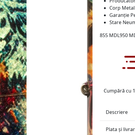
Producăto
Corp
Metali
Garanție
Pe
Stare
Neum
855 MDL
950 M
Cumpără cu 1 
Descriere
Plata și livra