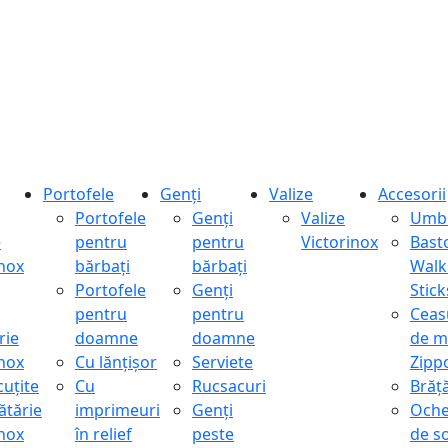
Portofele
Genți
Valize
Accesorii
Portofele
Genți
Valize
Umbr
e
pentru
pentru
Victorinox
Bast
inox
bărbați
bărbați
Walk
Portofele
Genți
Stick
pentru
pentru
Ceas
rie
doamne
doamne
de m
inox
Cu lănțișor
Serviete
Zipp
cuțite
Cu
Rucsacuri
Brăță
ătărie
imprimeuri
Genți
Oche
inox
în relief
peste
de s