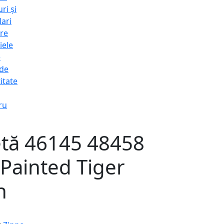
ri și
lari
re
iele
e
 de
itate
ru
etă 46145 48458
Painted Tiger
n