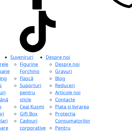
Suveniruri
Despre noi
ele
Figurine
Despre noi
oane
Forchino
Gravuri
ing
Flască
Blog
s
Suporturi
Reduceri
uri
pentru
Articole noi
ână
sticle
Contacte
o
Ceai Kusmi
Plata și livrarea
ri
Gift Box
Protecţia
lari
Cadouri
Consumatorilor
oare
corporative
Pentru