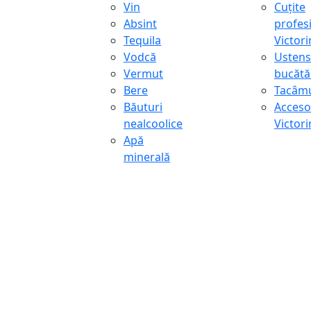
Vin
Cuțite
Absint
profes
Tequila
Victor
Vodcă
Ustens
Vermut
bucătă
Bere
Tacâmu
Băuturi
Accesor
nealcoolice
Victor
Apă
minerală