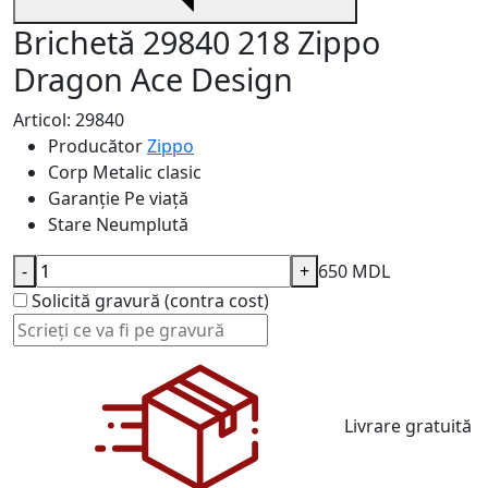
Brichetă 29840 218 Zippo
Dragon Ace Design
Articol: 29840
Producător
Zippo
Corp
Metalic clasic
Garanție
Pe viață
Stare
Neumplută
-
+
650 MDL
Solicită gravură (contra cost)
Livrare gratuită