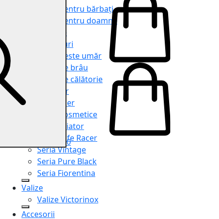
Genți pentru bărbați
Genți pentru doamne
Serviete
Rucsacuri
Genți peste umăr
Genți de brâu
Genți de călătorie
Shopper
Organiser
Truse cosmetice
Seria Aviator
Seria Cafe Racer
0
Seria Vintage
Seria Pure Black
Seria Fiorentina
Valize
Valize Victorinox
Accesorii