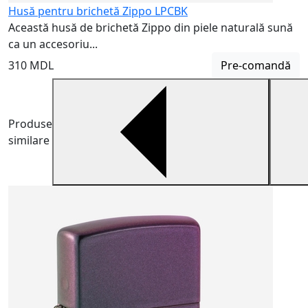
Husă pentru brichetă Zippo LPCBK
Această husă de brichetă Zippo din piele naturală sună
ca un accesoriu...
310 MDL
Pre-comandă
Produse
similare
B
B
m
6