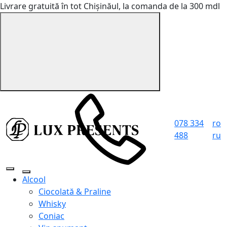
Livrare gratuită în tot Chișinăul, la comanda de la 300 mdl
078 334
ro
488
ru
Alcool
Ciocolată & Praline
Whisky
Coniac