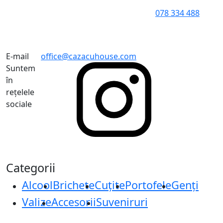
078 334 488
E-mail
office@cazacuhouse.com
Suntem
în
rețelele
sociale
Categorii
Alcool
Brichete
Cuțite
Portofele
Genți
Valize
Accesorii
Suveniruri