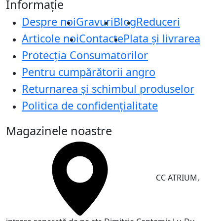
Informație
Despre noi
Gravuri
Blog
Reduceri
Articole noi
Contacte
Plata și livrarea
Protecţia Consumatorilor
Pentru cumpărătorii angro
Returnarea și schimbul produselor
Politica de confidențialitate
Magazinele noastre
CC ATRIUM,