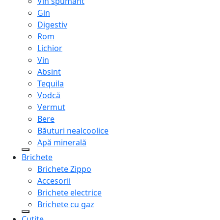
Vin spumant
Gin
Digestiv
Rom
Lichior
Vin
Absint
Tequila
Vodcă
Vermut
Bere
Băuturi nealcoolice
Apă minerală
Brichete
Brichete Zippo
Accesorii
Brichete electrice
Brichete cu gaz
Cuțite