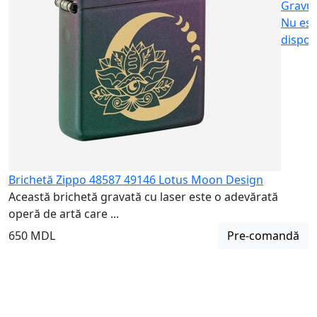
Gravu
Nu est
dispon
Brichetă Zippo 48587 49146 Lotus Moon Design
Această brichetă gravată cu laser este o adevărată
operă de artă care ...
650 MDL
Pre-comandă