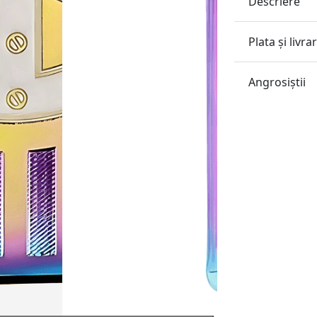
Descriere
Plata și livra
Angrosiştii