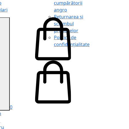
o
cumpărătorii
lari
angro
Returnarea și
schimbul
produselor
o
Politica de
lari
confidențialitate
tit
o
le
iele
e
ru
i
ru
0
n
ă
ru