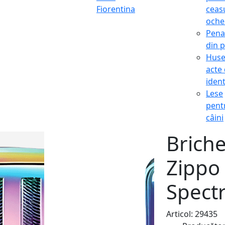
Fiorentina
ceasu
oche
Pena
din p
Hus
acte
ident
Lese
pent
câini
Brich
Zippo 
Spect
Articol: 29435