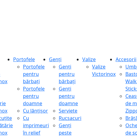
Portofele
Genți
Valize
Accesorii
Portofele
Genți
Valize
Umbr
e
pentru
pentru
Victorinox
Bast
inox
bărbați
bărbați
Walk
Portofele
Genți
Stick
pentru
pentru
Ceas
rie
doamne
doamne
de m
inox
Cu lănțișor
Serviete
Zipp
cuțite
Cu
Rucsacuri
Brăță
ătărie
imprimeuri
Genți
Oche
inox
în relief
peste
de s