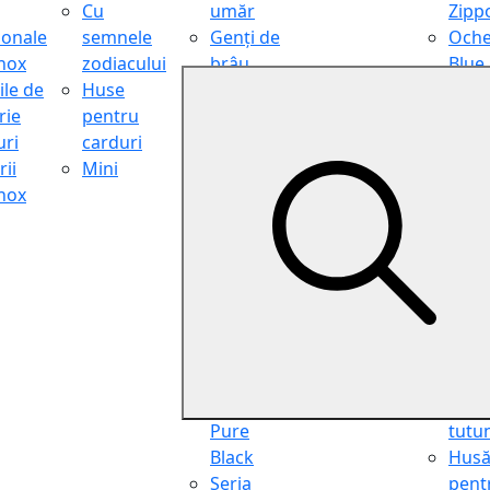
Cu
umăr
Zipp
ionale
semnele
Genți de
Oche
inox
zodiacului
brâu
Blue
ile de
Huse
Genți de
Light
rie
pentru
călătorie
Filter
ri
carduri
Shopper
Zipp
ii
Mini
Organiser
Oche
inox
Truse
de ci
cosmetice
Zipp
Seria
Cure
Aviator
din p
Seria Cafe
Hus
Racer
pent
Seria
chei
Vintage
Pung
Seria
pent
Pure
tutu
Black
Hus
Seria
pent