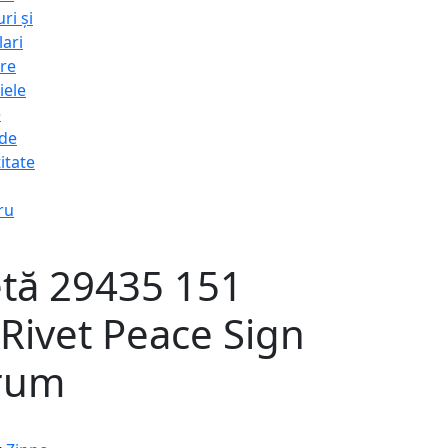
ri și
lari
re
iele
e
 de
itate
ru
etă 29435 151
Rivet Peace Sign
rum