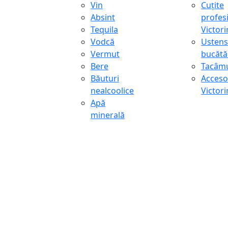
Vin
Cuțite
Absint
profes
Tequila
Victor
Vodcă
Ustens
Vermut
bucătă
Bere
Tacâmu
Băuturi
Accesor
nealcoolice
Victor
Apă
minerală