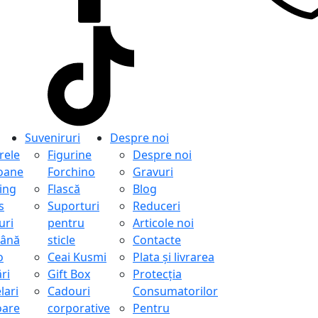
Suveniruri
Despre noi
ele
Figurine
Despre noi
oane
Forchino
Gravuri
ing
Flască
Blog
s
Suporturi
Reduceri
uri
pentru
Articole noi
ână
sticle
Contacte
o
Ceai Kusmi
Plata și livrarea
ri
Gift Box
Protecţia
lari
Cadouri
Consumatorilor
oare
corporative
Pentru