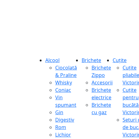
Alcool
Brichete
Cuțite
Ciocolată
Brichete
Cuțite
& Praline
Zippo
pliabil
Whisky
Accesorii
Victor
Coniac
Brichete
Cuțite
Vin
electrice
pentru
spumant
Brichete
bucătă
Gin
cu gaz
Victor
Digestiv
Seturi 
Rom
de buc
Lichior
Victor