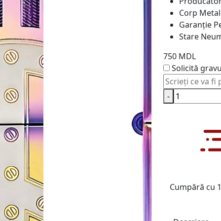
Producăto
Corp
Metali
Garanție
Pe
Stare
Neum
750 MDL
Solicită grav
-
Cumpără cu 1 