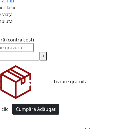
r
Zippo
c clasic
 viață
plută
ură (contra cost)
+
Livrare gratuită
clic
Cumpără
Adăugat