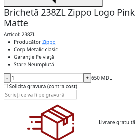
Brichetă 238ZL Zippo Logo Pink
Matte
Articol: 238ZL
Producător
Zippo
Corp
Metalic clasic
Garanție
Pe viață
Stare
Neumplută
-
+
650 MDL
Solicită gravură (contra cost)
Livrare gratuită