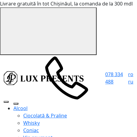
Livrare gratuită în tot Chișinăul, la comanda de la 300 mdl
078 334
ro
488
ru
Alcool
Ciocolată & Praline
Whisky
Coniac