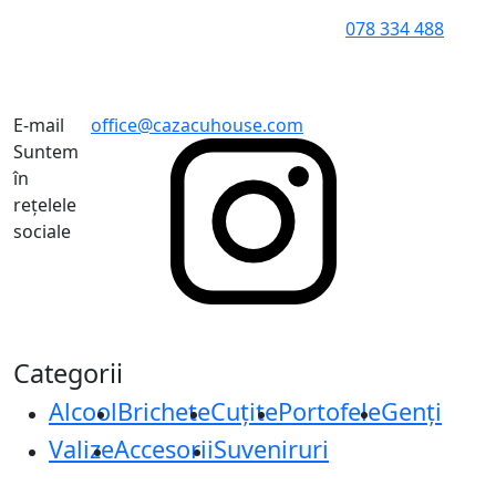
078 334 488
E-mail
office@cazacuhouse.com
Suntem
în
rețelele
sociale
Categorii
Alcool
Brichete
Cuțite
Portofele
Genți
Valize
Accesorii
Suveniruri