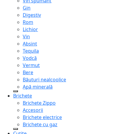
Vin spumant
Gin
Digestiv
Rom
Lichior
Vin
Absint
Tequila
Vodcă
Vermut
Bere
Băuturi nealcoolice
Apă minerală
Brichete
Brichete Zippo
Accesorii
Brichete electrice
Brichete cu gaz
Cuțite