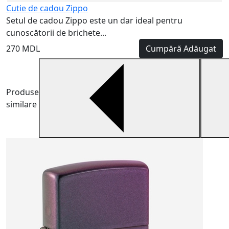
Cutie de cadou Zippo
Setul de cadou Zippo este un dar ideal pentru
cunoscătorii de brichete...
270 MDL
Cumpără
Adăugat
Produse
similare
B
B
m
6