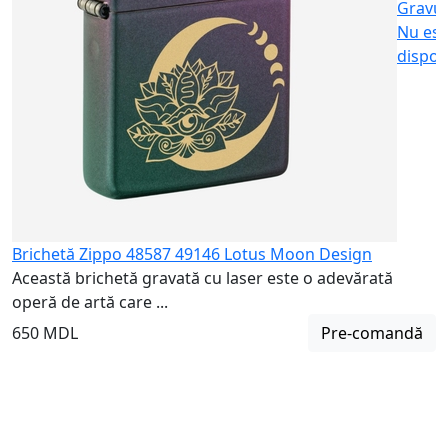
Gravu
Nu est
dispon
Brichetă Zippo 48587 49146 Lotus Moon Design
Această brichetă gravată cu laser este o adevărată
operă de artă care ...
650 MDL
Pre-comandă