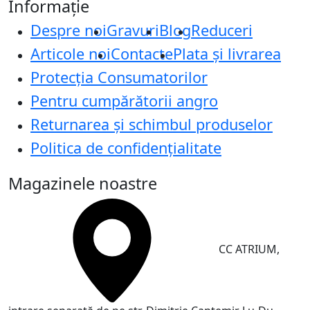
Informație
Despre noi
Gravuri
Blog
Reduceri
Articole noi
Contacte
Plata și livrarea
Protecţia Consumatorilor
Pentru cumpărătorii angro
Returnarea și schimbul produselor
Politica de confidențialitate
Magazinele noastre
CC ATRIUM,