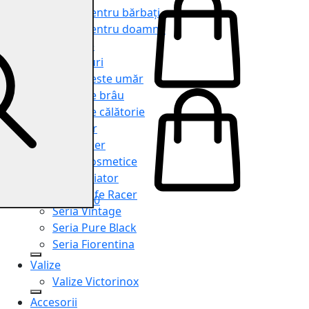
Genți pentru bărbați
Genți pentru doamne
Serviete
Rucsacuri
Genți peste umăr
Genți de brâu
Genți de călătorie
Shopper
Organiser
Truse cosmetice
Seria Aviator
Seria Cafe Racer
0
Seria Vintage
Seria Pure Black
Seria Fiorentina
Valize
Valize Victorinox
Accesorii