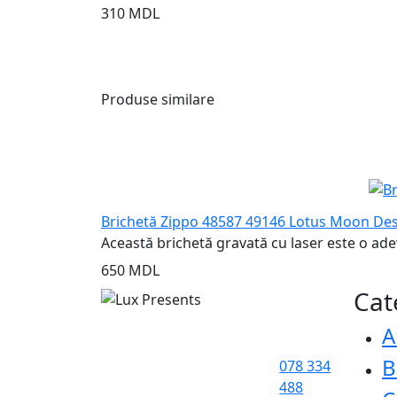
310 MDL
Produse similare
Brichetă Zippo 48587 49146 Lotus Moon De
Această brichetă gravată cu laser este o adev
650 MDL
Cat
A
B
078 334
488