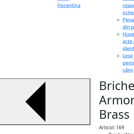
Fiorentina
ceasu
oche
Pena
din p
Hus
acte
ident
Lese
pent
câini
Brich
Armor
Brass
Articol: 169