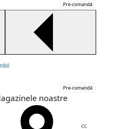
Pre-comandă
nibil
Brichetă 49831
Bricheta cu fai
Pre-comandă
600 MDL
agazinele noastre
CC