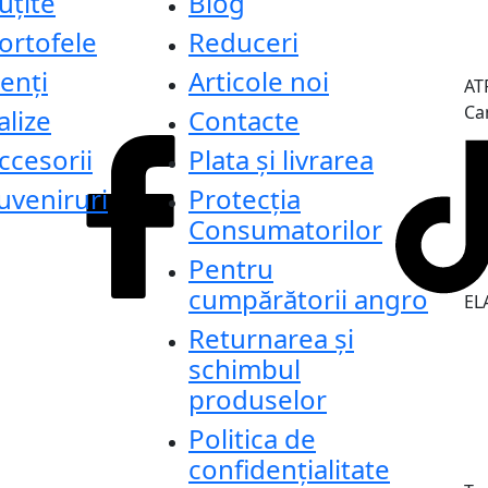
uțite
Blog
ortofele
Reduceri
enți
Articole noi
AT
Ca
alize
Contacte
ccesorii
Plata și livrarea
uveniruri
Protecţia
Consumatorilor
Pentru
cumpărătorii angro
ELA
Returnarea și
schimbul
produselor
Politica de
confidențialitate