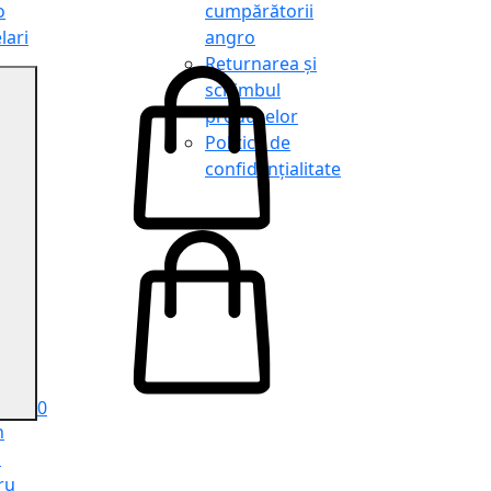
o
cumpărătorii
lari
angro
Returnarea și
schimbul
produselor
o
Politica de
lari
confidențialitate
tit
o
le
iele
e
ru
i
ru
0
n
ă
ru