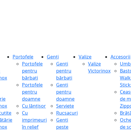
Portofele
Genți
Valize
Accesorii
Portofele
Genți
Valize
Umbr
e
pentru
pentru
Victorinox
Bast
inox
bărbați
bărbați
Walk
Portofele
Genți
Stick
pentru
pentru
Ceas
rie
doamne
doamne
de m
inox
Cu lănțișor
Serviete
Zipp
cuțite
Cu
Rucsacuri
Brăță
ătărie
imprimeuri
Genți
Oche
inox
în relief
peste
de s