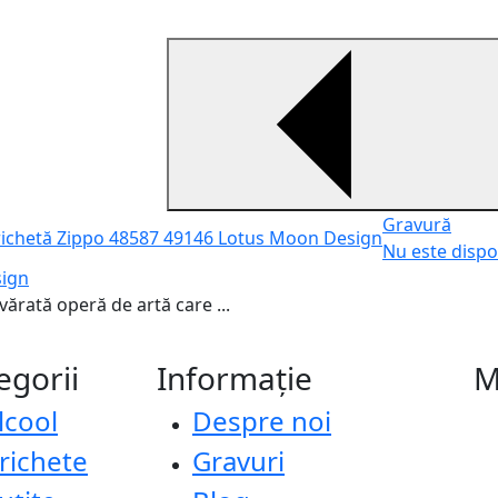
Gravură
Nu este dispo
sign
ărată operă de artă care ...
egorii
Informație
M
lcool
Despre noi
richete
Gravuri