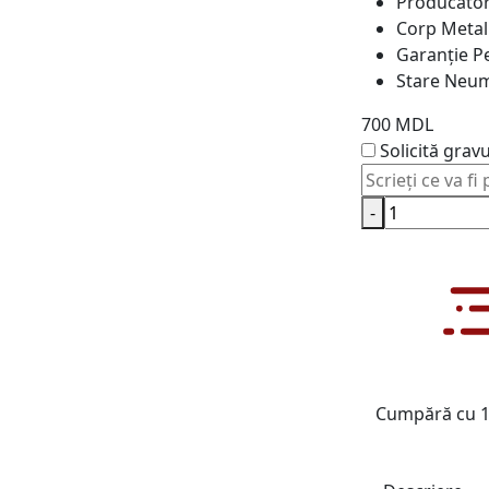
Producăto
Corp
Metali
Garanție
Pe
Stare
Neum
700 MDL
Solicită grav
-
Cumpără cu 1 