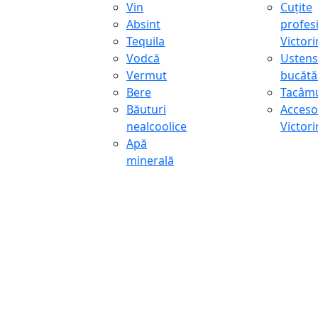
Vin
Cuțite
Absint
profes
Tequila
Victor
Vodcă
Ustens
Vermut
bucătă
Bere
Tacâmu
Băuturi
Accesor
nealcoolice
Victor
Apă
minerală