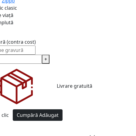
r
Zippo
c clasic
 viață
plută
ură (contra cost)
+
Livrare gratuită
clic
Cumpără
Adăugat