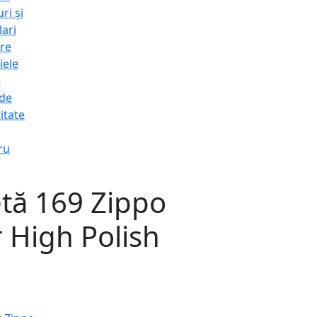
ri și
lari
re
iele
e
 de
itate
ru
etă 169 Zippo
 High Polish