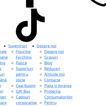
Suveniruri
Despre noi
ele
Figurine
Despre noi
oane
Forchino
Gravuri
ing
Flască
Blog
s
Suporturi
Reduceri
uri
pentru
Articole noi
ână
sticle
Contacte
o
Ceai Kusmi
Plata și livrarea
ri
Gift Box
Protecţia
lari
Cadouri
Consumatorilor
oare
corporative
Pentru