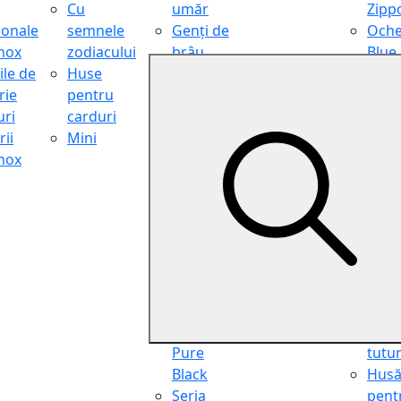
Cu
umăr
Zipp
ionale
semnele
Genți de
Oche
inox
zodiacului
brâu
Blue
ile de
Huse
Genți de
Light
rie
pentru
călătorie
Filter
ri
carduri
Shopper
Zipp
ii
Mini
Organiser
Oche
inox
Truse
de ci
cosmetice
Zipp
Seria
Cure
Aviator
din p
Seria Cafe
Hus
Racer
pent
Seria
chei
Vintage
Pung
Seria
pent
Pure
tutu
Black
Hus
Seria
pent