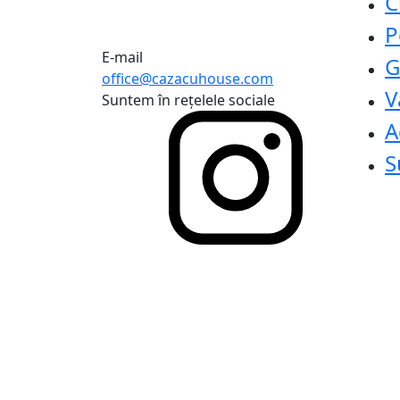
C
P
E-mail
G
office@cazacuhouse.com
V
Suntem în rețelele sociale
A
S