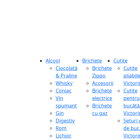
Alcool
Brichete
Cuțite
Ciocolată
Brichete
Cuțite
& Praline
Zippo
pliabil
Whisky
Accesorii
Victor
Coniac
Brichete
Cuțite
Vin
electrice
pentru
spumant
Brichete
bucătă
Gin
cu gaz
Victor
Digestiv
Seturi 
Rom
de buc
Lichior
Victor