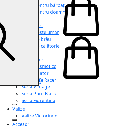
Genți pentru bărbați
Genți pentru doamne
Serviete
Rucsacuri
Genți peste umăr
Genți de brâu
Genți de călătorie
Shopper
Organiser
Truse cosmetice
Seria Aviator
Seria Cafe Racer
0
Seria Vintage
Seria Pure Black
Seria Fiorentina
Valize
Valize Victorinox
Accesorii