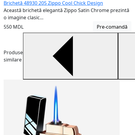
Brichetă 48930 205 Zippo Cool Chick Design
Această brichetă elegantă Zippo Satin Chrome prezintă
o imagine clasic...
550 MDL
Pre-comandă
Produse
similare
B
O
e
2