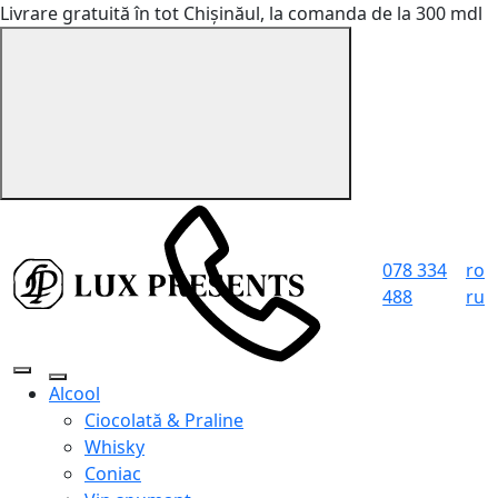
Livrare gratuită în tot Chișinăul, la comanda de la 300 mdl
078 334
ro
488
ru
Alcool
Ciocolată & Praline
Whisky
Coniac