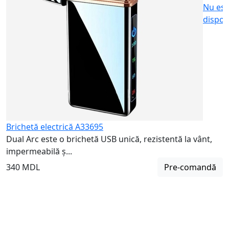
Nu est
dispon
Brichetă electrică A33695
Dual Arc este o brichetă USB unică, rezistentă la vânt,
impermeabilă ș...
340 MDL
Pre-comandă