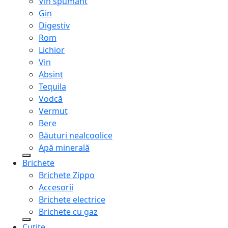
Vin spumant
Gin
Digestiv
Rom
Lichior
Vin
Absint
Tequila
Vodcă
Vermut
Bere
Băuturi nealcoolice
Apă minerală
Brichete
Brichete Zippo
Accesorii
Brichete electrice
Brichete cu gaz
Cuțite