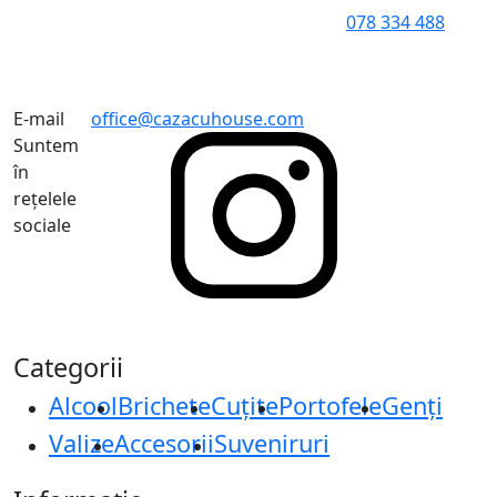
078 334 488
E-mail
office@cazacuhouse.com
Suntem
în
rețelele
sociale
Categorii
Alcool
Brichete
Cuțite
Portofele
Genți
Valize
Accesorii
Suveniruri