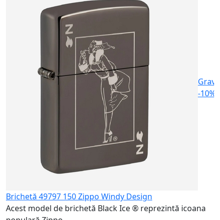
B
A
G
7
Gravu
-10%
Brichetă 49797 150 Zippo Windy Design
Acest model de brichetă Black Ice ® reprezintă icoana