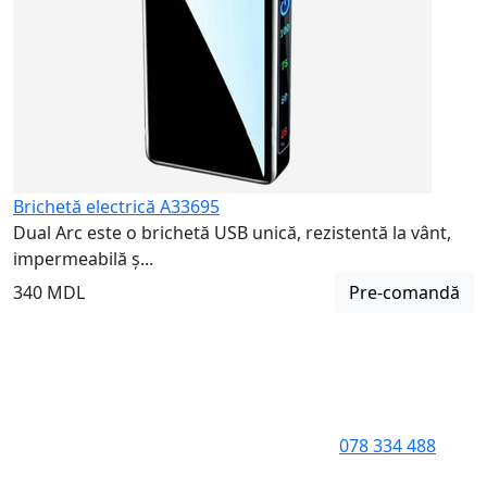
Brichetă electrică A33695
Dual Arc este o brichetă USB unică, rezistentă la vânt,
impermeabilă ș...
340 MDL
Pre-comandă
078 334 488