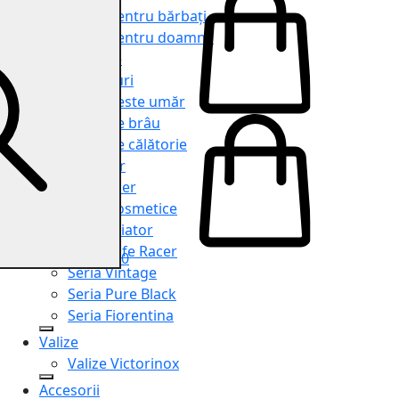
Genți pentru bărbați
Genți pentru doamne
Serviete
Rucsacuri
Genți peste umăr
Genți de brâu
Genți de călătorie
Shopper
Organiser
Truse cosmetice
Seria Aviator
Seria Cafe Racer
0
Seria Vintage
Seria Pure Black
Seria Fiorentina
Valize
Valize Victorinox
Accesorii