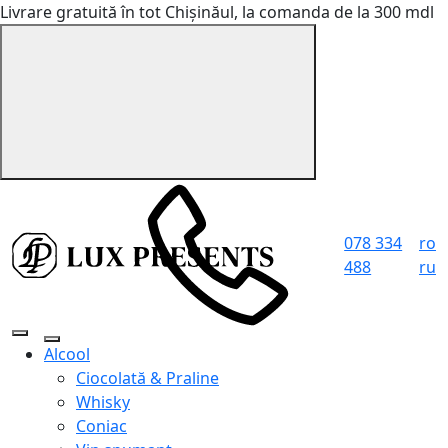
Livrare gratuită în tot Chișinăul, la comanda de la 300 mdl
078 334
ro
488
ru
Alcool
Ciocolată & Praline
Whisky
Coniac