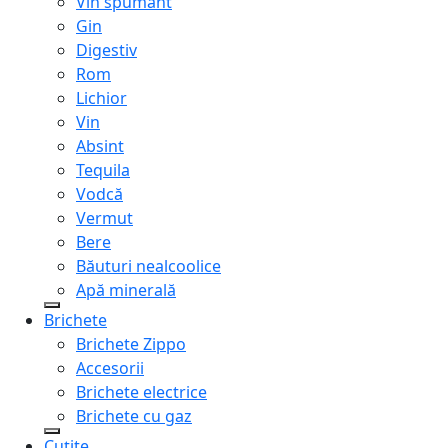
Vin spumant
Gin
Digestiv
Rom
Lichior
Vin
Absint
Tequila
Vodcă
Vermut
Bere
Băuturi nealcoolice
Apă minerală
Brichete
Brichete Zippo
Accesorii
Brichete electrice
Brichete cu gaz
Cuțite