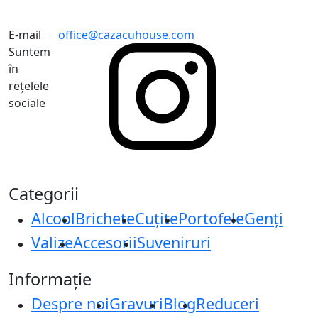
E-mail
office@cazacuhouse.com
Suntem
în
rețelele
sociale
Categorii
Alcool
Brichete
Cuțite
Portofele
Genți
Valize
Accesorii
Suveniruri
Informație
Despre noi
Gravuri
Blog
Reduceri