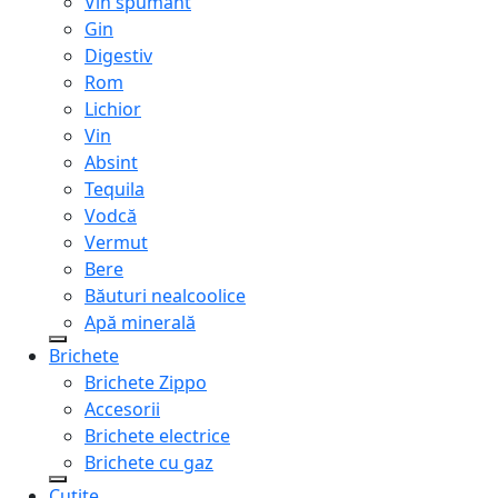
Vin spumant
Gin
Digestiv
Rom
Lichior
Vin
Absint
Tequila
Vodcă
Vermut
Bere
Băuturi nealcoolice
Apă minerală
Brichete
Brichete Zippo
Accesorii
Brichete electrice
Brichete cu gaz
Cuțite