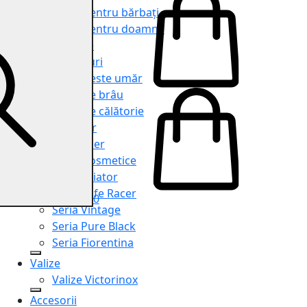
Genți pentru bărbați
Genți pentru doamne
Serviete
Rucsacuri
Genți peste umăr
Genți de brâu
Genți de călătorie
Shopper
Organiser
Truse cosmetice
Seria Aviator
Seria Cafe Racer
0
Seria Vintage
Seria Pure Black
Seria Fiorentina
Valize
Valize Victorinox
Accesorii