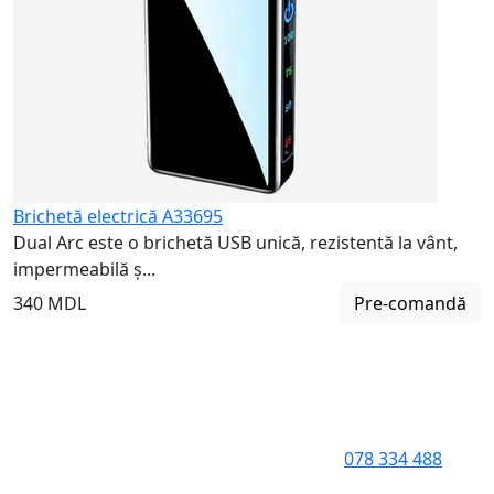
Brichetă electrică A33695
Dual Arc este o brichetă USB unică, rezistentă la vânt,
impermeabilă ș...
340 MDL
Pre-comandă
078 334 488