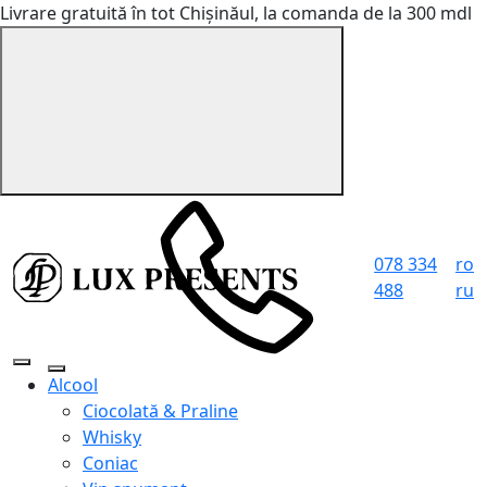
Livrare gratuită în tot Chișinăul, la comanda de la 300 mdl
078 334
ro
488
ru
Alcool
Ciocolată & Praline
Whisky
Coniac