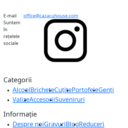
E-mail
office@cazacuhouse.com
Suntem
în
rețelele
sociale
Categorii
Alcool
Brichete
Cuțite
Portofele
Genți
Valize
Accesorii
Suveniruri
Informație
Despre noi
Gravuri
Blog
Reduceri