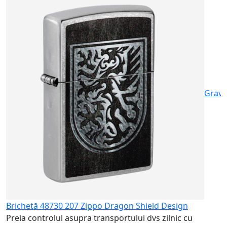
B
P
b
7
Gravu
Brichetă 48730 207 Zippo Dragon Shield Design
Preia controlul asupra transportului dvs zilnic cu