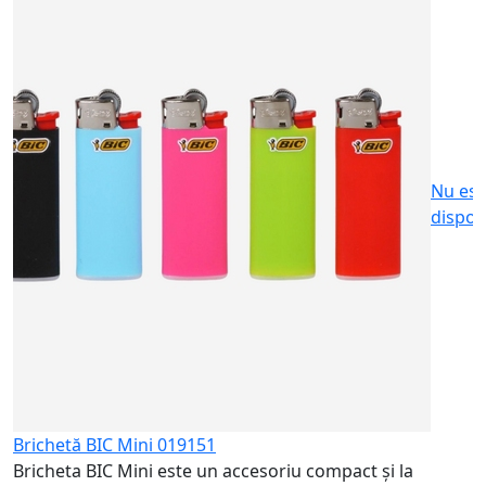
B
B
si
6
Nu est
dispon
Brichetă BIC Mini 019151
Bricheta BIC Mini este un accesoriu compact și la