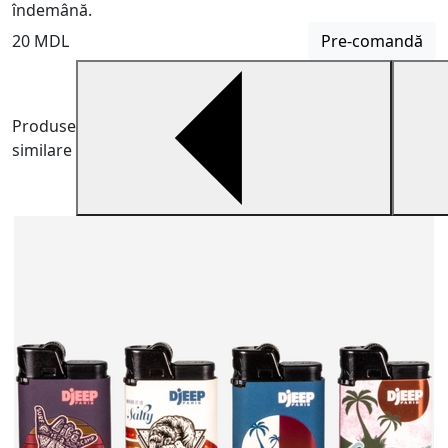
îndemână.
20 MDL
Pre-comandă
Produse
similare
S
S
u
7