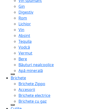
Vin spumant
Gin
Digestiv
Rom
Lichior
Vin
Absint
Tequila
Vodcă
Vermut
Bere
Băuturi nealcoolice
Apă minerală
Brichete
Brichete Zippo
Accesorii
Brichete electrice
Brichete cu gaz
Cuțite