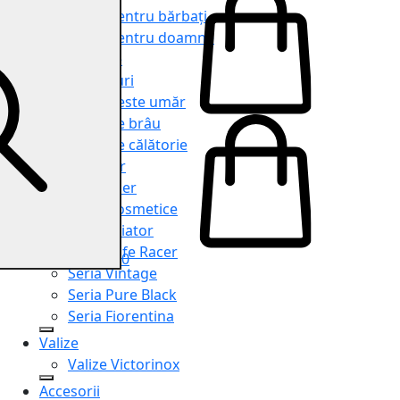
Genți pentru bărbați
Genți pentru doamne
Serviete
Rucsacuri
Genți peste umăr
Genți de brâu
Genți de călătorie
Shopper
Organiser
Truse cosmetice
Seria Aviator
Seria Cafe Racer
0
Seria Vintage
Seria Pure Black
Seria Fiorentina
Valize
Valize Victorinox
Accesorii