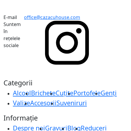
E-mail
office@cazacuhouse.com
Suntem
în
rețelele
sociale
Categorii
Alcool
Brichete
Cuțite
Portofele
Genți
Valize
Accesorii
Suveniruri
Informație
Despre noi
Gravuri
Blog
Reduceri