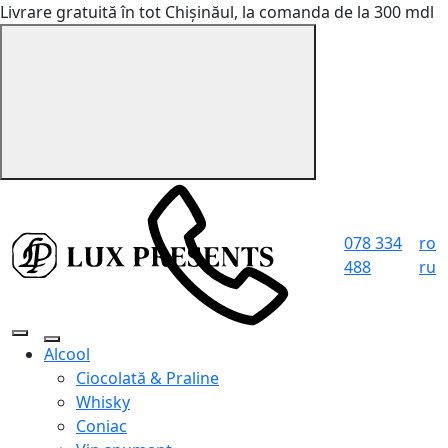
Livrare gratuită în tot Chișinăul, la comanda de la 300 mdl
078 334
ro
488
ru
Alcool
Ciocolată & Praline
Whisky
Coniac