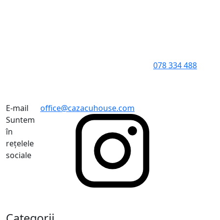
078 334 488
E-mail
office@cazacuhouse.com
Suntem
în
rețelele
sociale
Categorii