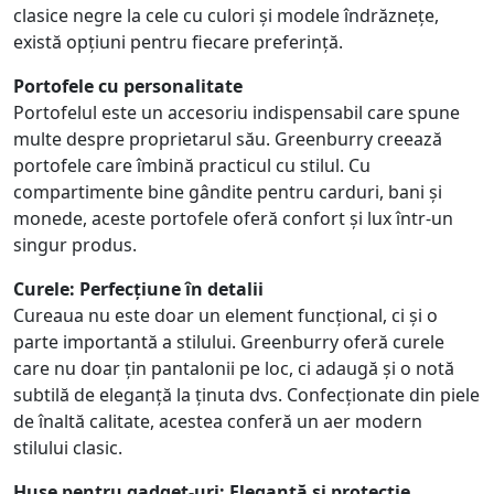
clasice negre la cele cu culori și modele îndrăznețe,
există opțiuni pentru fiecare preferință.
Portofele cu personalitate
Portofelul este un accesoriu indispensabil care spune
multe despre proprietarul său. Greenburry creează
portofele care îmbină practicul cu stilul. Cu
compartimente bine gândite pentru carduri, bani și
monede, aceste portofele oferă confort și lux într-un
singur produs.
Curele: Perfecțiune în detalii
Cureaua nu este doar un element funcțional, ci și o
parte importantă a stilului. Greenburry oferă curele
care nu doar țin pantalonii pe loc, ci adaugă și o notă
subtilă de eleganță la ținuta dvs. Confecționate din piele
de înaltă calitate, acestea conferă un aer modern
stilului clasic.
Huse pentru gadget-uri: Eleganță și protecție