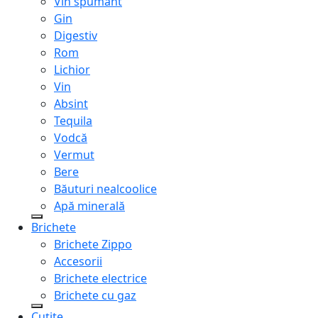
Vin spumant
Gin
Digestiv
Rom
Lichior
Vin
Absint
Tequila
Vodcă
Vermut
Bere
Băuturi nealcoolice
Apă minerală
Brichete
Brichete Zippo
Accesorii
Brichete electrice
Brichete cu gaz
Cuțite