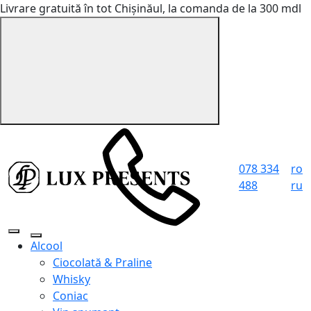
Livrare gratuită în tot Chișinăul, la comanda de la 300 mdl
078 334
ro
488
ru
Alcool
Ciocolată & Praline
Whisky
Coniac