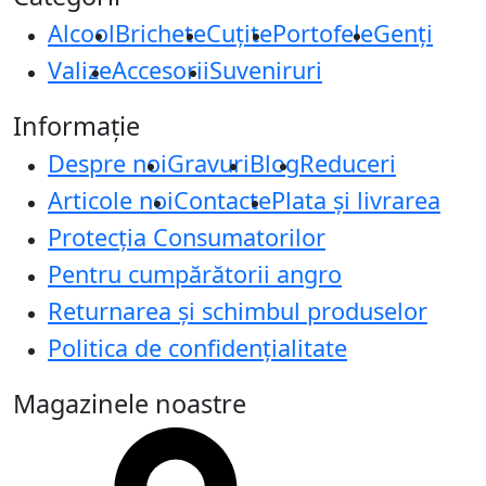
Alcool
Brichete
Cuțite
Portofele
Genți
Valize
Accesorii
Suveniruri
Informație
Despre noi
Gravuri
Blog
Reduceri
Articole noi
Contacte
Plata și livrarea
Protecţia Consumatorilor
Pentru cumpărătorii angro
Returnarea și schimbul produselor
Politica de confidențialitate
Magazinele noastre