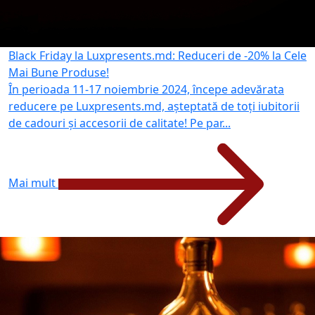
Black Friday la Luxpresents.md: Reduceri de -20% la Cele
Mai Bune Produse!
În perioada 11-17 noiembrie 2024, începe adevărata
reducere pe Luxpresents.md, așteptată de toți iubitorii
de cadouri și accesorii de calitate! Pe par...
Mai mult