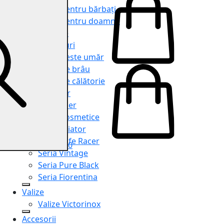
Genți pentru bărbați
Genți pentru doamne
Serviete
Rucsacuri
Genți peste umăr
Genți de brâu
Genți de călătorie
Shopper
Organiser
Truse cosmetice
Seria Aviator
Seria Cafe Racer
0
Seria Vintage
Seria Pure Black
Seria Fiorentina
Valize
Valize Victorinox
Accesorii